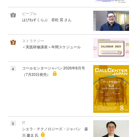
ピープル
はぴねすくらぶ 若松 晃 さん
ストラテジー
＜実践研修講座＞年間スケジュール
コールセンタージャパン 2026年8月号
4
（7月20日発売）
IT
5
シエラ・テクノロジーズ・ジャパン 森
川 馨太 氏