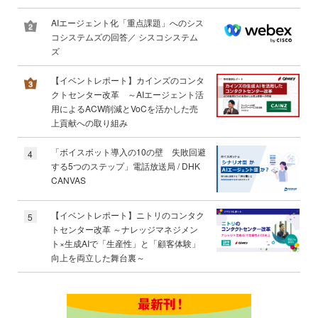
AIエージェント化「重点課題」へのシス
コシステムズの回答／ シスコシステム
ズ
【イベントレポート】カインズのコンタ
クトセンター改革 ～AIエージェント活
用によるACW削減とVoCを活かした売
上貢献への取り組み
「ボイスボット導入の10の壁 失敗回避
4
する5つのステップ」電話放送局 / DHK
CANVAS
【イベントレポート】ニトリのコンタク
5
トセンター改革 ～ナレッジマネジメン
ト×生成AIで「生産性」と「顧客体験」
向上を両立した舞台裏～