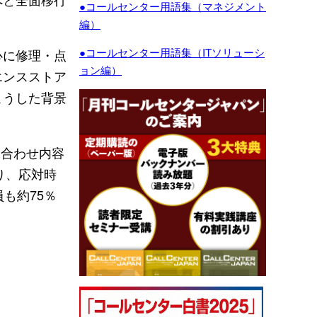
●コールセンター用語集（マネジメント
編）
●コールセンター用語集（ITソリューシ
心に修理・点
ョン編）
エンスストア
こうした背景
い合わせ内容
り、応対時
も約75％