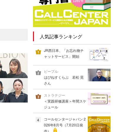
人気記事ランキング
JR西日本、「お忘れ物チ
ャットサービス」開始
ピープル
はぴねすくらぶ 若松 晃
さん
ストラテジー
＜実践研修講座＞年間スケ
ジュール
コールセンタージャパン 2
4
026年8月号（7月20日発
売）