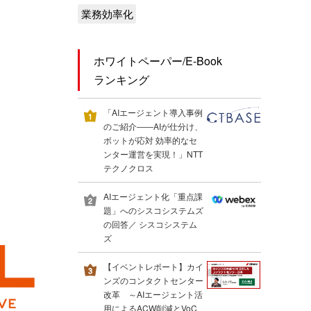
業務効率化
ホワイトペーパー/E-Book
ランキング
「AIエージェント導入事例
のご紹介――AIが仕分け、
ボットが応対 効率的なセ
ンター運営を実現！」NTT
テクノクロス
AIエージェント化「重点課
題」へのシスコシステムズ
の回答／ シスコシステム
ズ
【イベントレポート】カイ
ンズのコンタクトセンター
改革 ～AIエージェント活
用によるACW削減とVoC