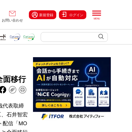
新規登録
ログイン
お問い合わせ
全面移行
哉代表取締
区、石井智宏
ント配信「MO
へと全面移行