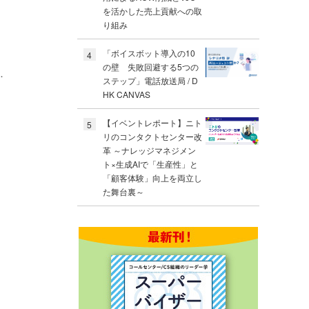
を活かした売上貢献への取
り組み
「ボイスボット導入の10
4
の壁 失敗回避する5つの
…
ステップ」電話放送局 / D
HK CANVAS
【イベントレポート】ニト
5
リのコンタクトセンター改
革 ～ナレッジマネジメン
ト×生成AIで「生産性」と
「顧客体験」向上を両立し
た舞台裏～