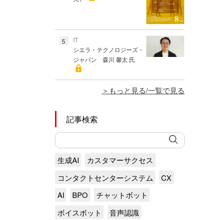
IT
5
シエラ・テクノロジーズ・
ジャパン 森川 馨太 氏
もっと見る/一覧で見る
記事検索
生成AI
カスタマーサクセス
コンタクトセンターシステム
CX
AI
BPO
チャットボット
ボイスボット
音声認識