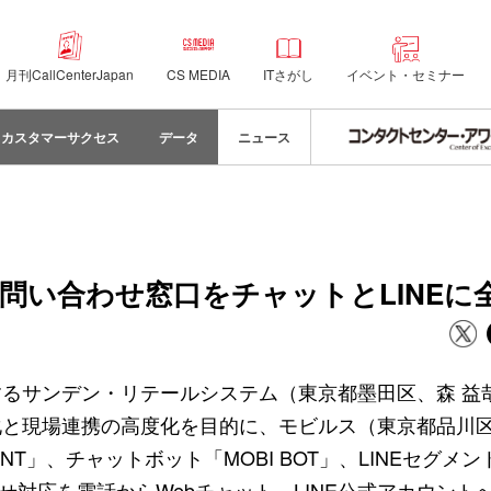
月刊CallCenterJapan
CS MEDIA
ITさがし
イベント・セミナー
カスタマーサクセス
データ
ニュース
問い合わせ窓口をチャットとLINEに
るサンデン・リテールシステム（東京都墨田区、森 益
化と現場連携の高度化を目的に、モビルス（東京都品川
NT」、チャットボット「MOBI BOT」、LINEセグメ
わせ対応を電話からWebチャット、LINE公式アカウント