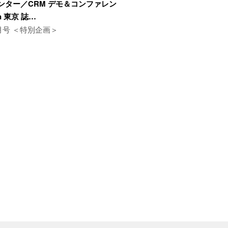
ンター／CRM デモ＆コンファレン
in 東京 誌…
1月号 ＜特別企画＞