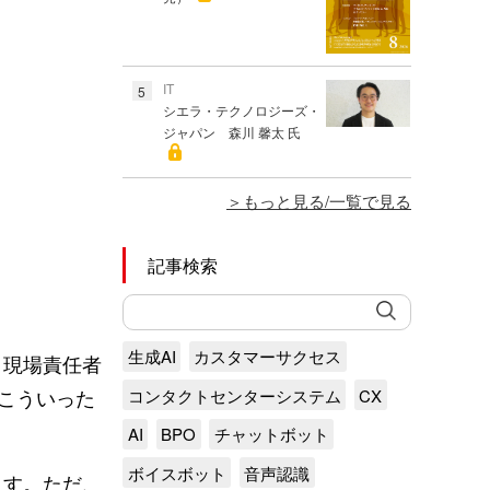
IT
5
シエラ・テクノロジーズ・
ジャパン 森川 馨太 氏
もっと見る/一覧で見る
記事検索
生成AI
カスタマーサクセス
、現場責任者
こういった
コンタクトセンターシステム
CX
AI
BPO
チャットボット
ボイスボット
音声認識
ます。ただ、