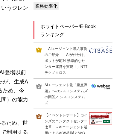
業務効率化
というジレン
ホワイトペーパー/E-Book
ランキング
「AIエージェント導入事例
のご紹介――AIが仕分け、
ボットが応対 効率的なセ
ンター運営を実現！」NTT
I登場以前
テクノクロス
たが、生成A
AIエージェント化「重点課
るため、今
題」へのシスコシステムズ
の回答／ シスコシステム
人間）の能力
ズ
【イベントレポート】カイ
ンズのコンタクトセンター
いるため、世
改革 ～AIエージェント活
」で利用する
用によるACW削減とVoC