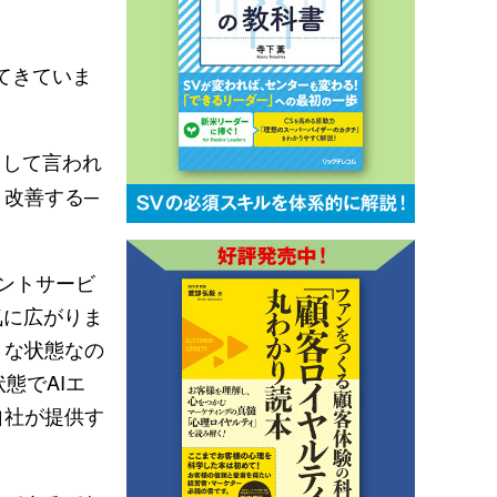
てきていま
として言われ
改善する─
ェントサービ
気に広がりま
うな状態なの
態でAIエ
自社が提供す