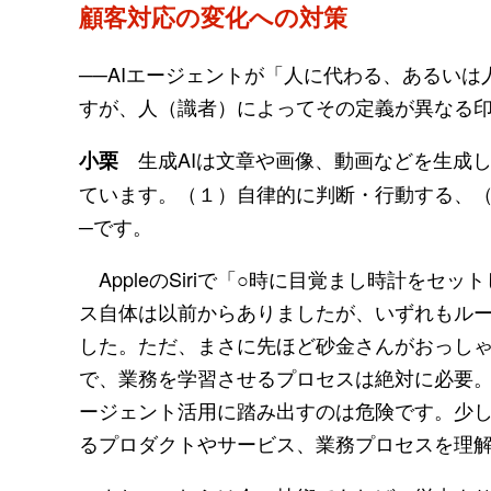
顧客対応の変化への対策
──AIエージェントが「人に代わる、あるい
すが、人（識者）によってその定義が異なる
生成AIは文章や画像、動画などを生成し
小栗
ています。（１）自律的に判断・行動する、（
─です。
AppleのSiriで「○時に目覚まし時計をセ
ス自体は以前からありましたが、いずれもルー
した。ただ、まさに先ほど砂金さんがおっし
で、業務を学習させるプロセスは絶対に必要。
ージェント活用に踏み出すのは危険です。少
るプロダクトやサービス、業務プロセスを理解