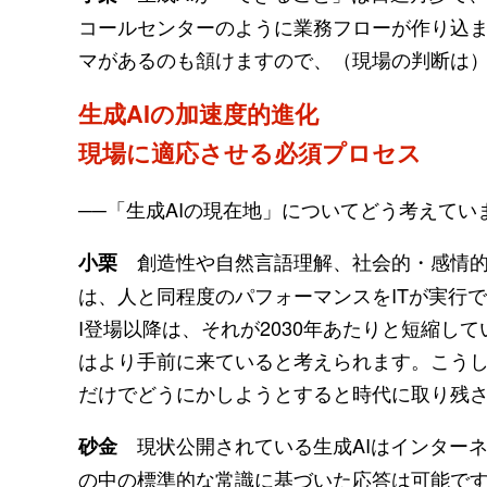
コールセンターのように業務フローが作り込
マがあるのも頷けますので、（現場の判断は
生成AIの加速度的進化
現場に適応させる必須プロセス
──「生成AIの現在地」についてどう考えてい
創造性や自然言語理解、社会的・感情的な
小栗
は、人と同程度のパフォーマンスをITが実行で
I登場以降は、それが2030年あたりと短縮し
はより手前に来ていると考えられます。こう
だけでどうにかしようとすると時代に取り残
現状公開されている生成AIはインター
砂金
の中の標準的な常識に基づいた応答は可能で