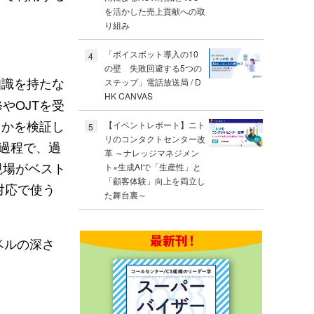
を活かした売上貢献への取
り組み
「ボイスボット導入の10
4
の壁 失敗回避する5つの
知識を持たな
ステップ」電話放送局 / D
HK CANVAS
やOJTを受
るかを検証し
【イベントレポート】ニト
5
リのコンタクトセンター改
る過程で、過
革 ～ナレッジマネジメン
現場がベスト
ト×生成AIで「生産性」と
「顧客体験」向上を両立し
対応で使う
た舞台裏～
ベルの深さ
。