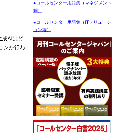
●コールセンター用語集（マネジメント
編）
●コールセンター用語集（ITソリューシ
ョン編）
成AIはど
ョンが行わ