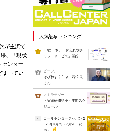
人気記事ランキング
要約が主流で
JR西日本、「お忘れ物チ
結果、「現状
ャットサービス」開始
トセンター
ピープル
どまってい
はぴねすくらぶ 若松 晃
さん
ストラテジー
＜実践研修講座＞年間スケ
ジュール
コールセンタージャパン 2
4
026年8月号（7月20日発
売）