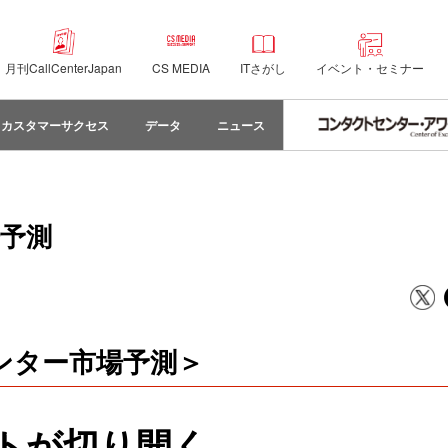
月刊CallCenterJapan
CS MEDIA
ITさがし
イベント・セミナー
カスタマーサクセス
データ
ニュース
場予測
センター市場予測＞
ントが切り開く