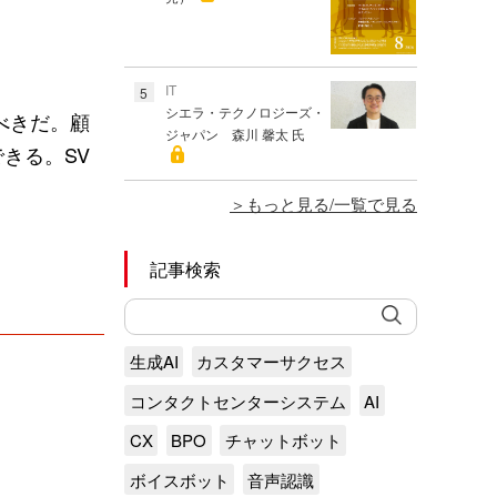
IT
5
シエラ・テクノロジーズ・
べきだ。顧
ジャパン 森川 馨太 氏
きる。SV
もっと見る/一覧で見る
記事検索
生成AI
カスタマーサクセス
コンタクトセンターシステム
AI
CX
BPO
チャットボット
ボイスボット
音声認識