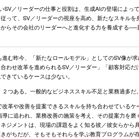
いSV／リーダーの仕事と役割は、生成AIの登場によっ
従って、SV／リーダーの視座を高め、新たなスキルを
からその会社のリーダーへと進化する力を養成する──
進む昨今、「新たなロールモデル」としてのSV像が求
合わせ改革を進められるSV／リーダー」「顧客対応だ
践できているケースは少ない。
、２つある。一般的なビジネススキル不足と業務過多だ
で改革や改善を提案できるスキルを持ち合わせているケ
指導に追われ、業務改善の施策を考え、その提案力を磨
マネジメントは、現場の課題をよく知る彼／彼女らから
嘆きがちだが、そもそもそれらを学ぶ教育プログラムが