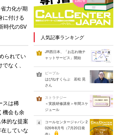
て省力化が期
身に付ける
新時代のSV
人気記事ランキング
JR西日本、「お忘れ物チ
められてい
ャットサービス」開始
けでなく、
ピープル
はぴねすくらぶ 若松 晃
さん
。
ストラテジー
ースは稀
＜実践研修講座＞年間スケ
ジュール
く機会も余
具体的な提案
コールセンタージャパン 2
4
026年8月号（7月20日発
存在していな
売）