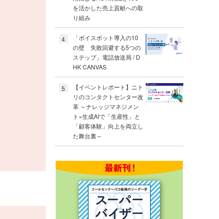
を活かした売上貢献への取
り組み
「ボイスボット導入の10
4
の壁 失敗回避する5つの
ステップ」電話放送局 / D
HK CANVAS
【イベントレポート】ニト
5
リのコンタクトセンター改
革 ～ナレッジマネジメン
ト×生成AIで「生産性」と
「顧客体験」向上を両立し
た舞台裏～