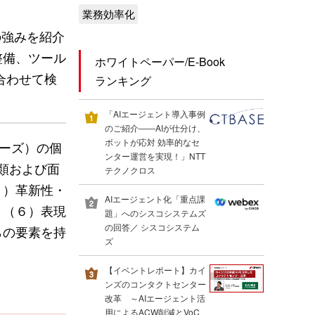
業務効率化
の強みを紹介
整備、ツール
ホワイトペーパー/E-Book
合わせて検
ランキング
「AIエージェント導入事例
のご紹介――AIが仕分け、
ボットが応対 効率的なセ
ナーズ）の個
ンター運営を実現！」NTT
類および面
テクノクロス
３）革新性・
AIエージェント化「重点課
、（６）表現
題」へのシスコシステムズ
の回答／ シスコシステム
らの要素を持
ズ
【イベントレポート】カイ
ンズのコンタクトセンター
改革 ～AIエージェント活
用によるACW削減とVoC