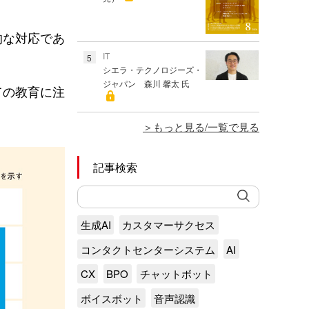
的な対応であ
IT
5
シエラ・テクノロジーズ・
ジャパン 森川 馨太 氏
ての教育に注
もっと見る/一覧で見る
記事検索
生成AI
カスタマーサクセス
コンタクトセンターシステム
AI
CX
BPO
チャットボット
ボイスボット
音声認識