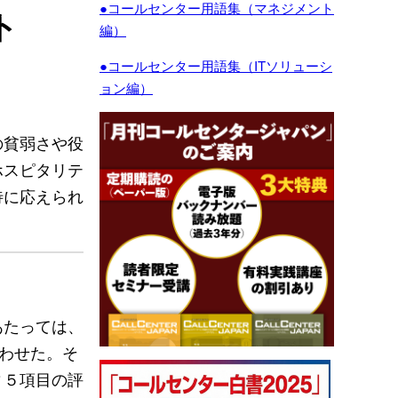
●コールセンター用語集（マネジメント
ト
編）
●コールセンター用語集（ITソリューシ
ョン編）
の貧弱さや役
ホスピタリテ
待に応えられ
あたっては、
合わせた。そ
ィ５項目の評