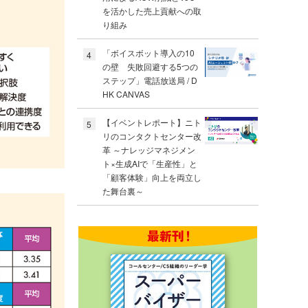
を活かした売上貢献への取
り組み
「ボイスボット導入の10
4
の壁 失敗回避する5つの
ステップ」電話放送局 / D
HK CANVAS
【イベントレポート】ニト
5
リのコンタクトセンター改
革 ～ナレッジマネジメン
ト×生成AIで「生産性」と
「顧客体験」向上を両立し
た舞台裏～