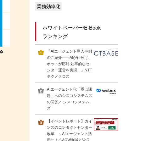
業務効率化
ホワイトペーパー/E-Book
ランキング
「AIエージェント導入事例
のご紹介――AIが仕分け、
ボットが応対 効率的なセ
ンター運営を実現！」NTT
テクノクロス
AIエージェント化「重点課
題」へのシスコシステムズ
の回答／ シスコシステム
ズ
【イベントレポート】カイ
ンズのコンタクトセンター
改革 ～AIエージェント活
用によるACW削減とVoC