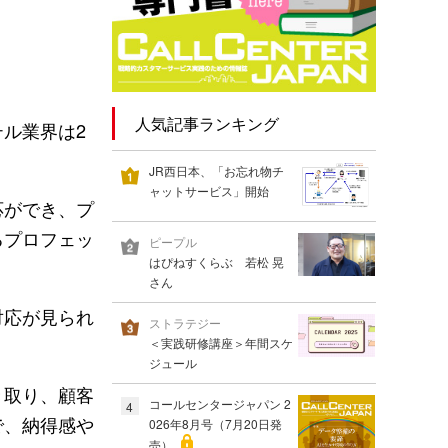
人気記事ランキング
ル業界は2
JR西日本、「お忘れ物チ
ャットサービス」開始
応ができ、プ
るプロフェッ
ピープル
はぴねすくらぶ 若松 晃
さん
対応が見られ
ストラテジー
＜実践研修講座＞年間スケ
ジュール
き取り、顧客
コールセンタージャパン 2
4
で、納得感や
026年8月号（7月20日発
売）