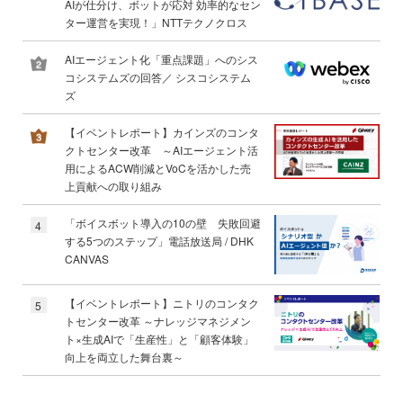
AIが仕分け、ボットが応対 効率的なセン
ター運営を実現！」NTTテクノクロス
AIエージェント化「重点課題」へのシス
コシステムズの回答／ シスコシステム
ズ
【イベントレポート】カインズのコンタ
クトセンター改革 ～AIエージェント活
用によるACW削減とVoCを活かした売
上貢献への取り組み
「ボイスボット導入の10の壁 失敗回避
4
する5つのステップ」電話放送局 / DHK
CANVAS
【イベントレポート】ニトリのコンタク
5
トセンター改革 ～ナレッジマネジメン
ト×生成AIで「生産性」と「顧客体験」
向上を両立した舞台裏～