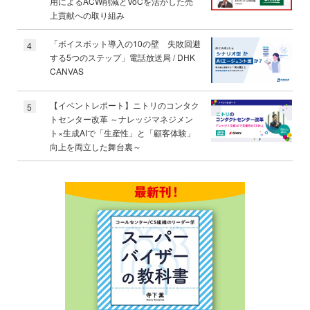
用によるACW削減とVoCを活かした売
上貢献への取り組み
「ボイスボット導入の10の壁 失敗回避
4
する5つのステップ」電話放送局 / DHK
CANVAS
【イベントレポート】ニトリのコンタク
5
トセンター改革 ～ナレッジマネジメン
ト×生成AIで「生産性」と「顧客体験」
向上を両立した舞台裏～