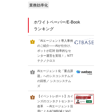
業務効率化
ホワイトペーパー/E-Book
ランキング
「AIエージェント導入事例
のご紹介――AIが仕分け、
ボットが応対 効率的なセ
ンター運営を実現！」NTT
テクノクロス
AIエージェント化「重点課
題」へのシスコシステムズ
の回答／ シスコシステム
ズ
【イベントレポート】カイ
ンズのコンタクトセンター
改革 ～AIエージェント活
用によるACW削減とVoC