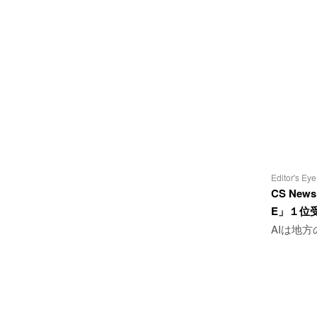
Editor's Eye
CS News
E」１位
AIは地