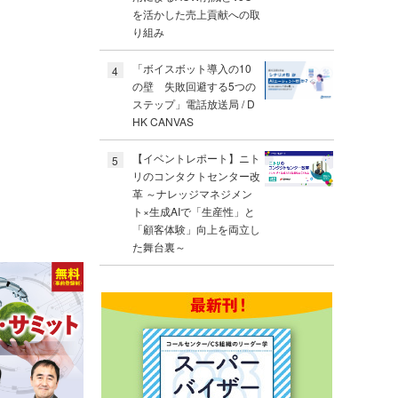
を活かした売上貢献への取
り組み
「ボイスボット導入の10
4
の壁 失敗回避する5つの
ステップ」電話放送局 / D
HK CANVAS
【イベントレポート】ニト
5
リのコンタクトセンター改
革 ～ナレッジマネジメン
ト×生成AIで「生産性」と
「顧客体験」向上を両立し
た舞台裏～