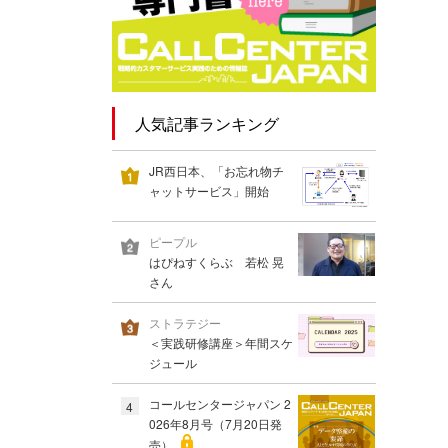
人気記事ランキング
JR西日本、「お忘れ物チ
ャットサービス」開始
ピープル
はぴねすくらぶ 若松 晃
さん
ストラテジー
＜実践研修講座＞年間スケ
ジュール
コールセンタージャパン 2
4
026年8月号（7月20日発
売）