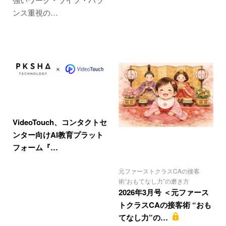
ンス重視の…
VideoTouch、コンタクトセ
ンター向けAI教育プラット
フォーム『…
元ファーストクラスCAの接客
術“おもてなし力”の磨き方
2026年3月号 ＜元ファース
トクラスCAの接客術 “おも
てなし力”の…