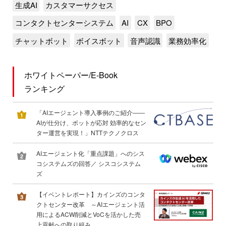
生成AI
カスタマーサクセス
コンタクトセンターシステム
AI
CX
BPO
チャットボット
ボイスボット
音声認識
業務効率化
ホワイトペーパー/E-Book
ランキング
「AIエージェント導入事例のご紹介――
AIが仕分け、ボットが応対 効率的なセン
ター運営を実現！」NTTテクノクロス
AIエージェント化「重点課題」へのシス
コシステムズの回答／ シスコシステム
ズ
【イベントレポート】カインズのコンタ
クトセンター改革 ～AIエージェント活
用によるACW削減とVoCを活かした売
上貢献への取り組み