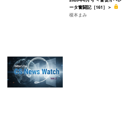
ータ奮闘記［161］＞
榎本まみ