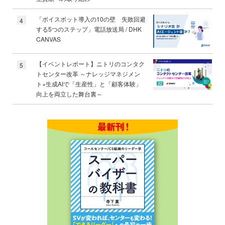
「ボイスボット導入の10の壁 失敗回避
4
する5つのステップ」電話放送局 / DHK
CANVAS
【イベントレポート】ニトリのコンタク
5
トセンター改革 ～ナレッジマネジメン
ト×生成AIで「生産性」と「顧客体験」
向上を両立した舞台裏～