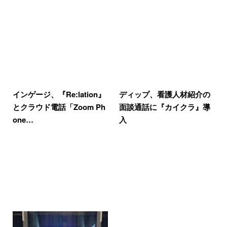
インゲージ、『Re:lation』
ディップ、看護人材紹介の
とクラウド電話「Zoom Ph
面談通話に『カイクラ』導
one…
入