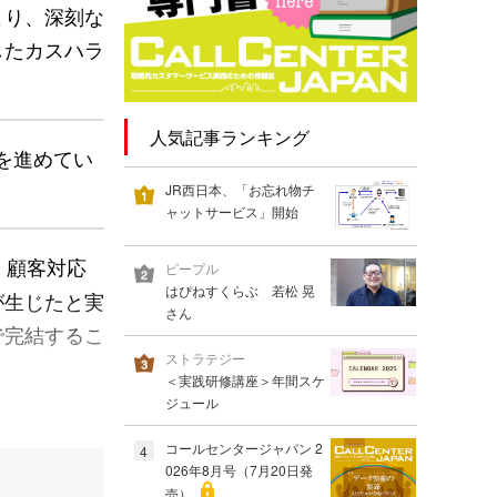
より、深刻な
したカスハラ
人気記事ランキング
を進めてい
JR西日本、「お忘れ物チ
ャットサービス」開始
、顧客対応
ピープル
はぴねすくらぶ 若松 晃
が生じたと実
さん
で完結するこ
ストラテジー
＜実践研修講座＞年間スケ
ジュール
コールセンタージャパン 2
4
026年8月号（7月20日発
売）