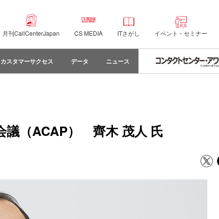
月刊CallCenterJapan
CS MEDIA
ITさがし
イベント・セミナー
カスタマーサクセス
データ
ニュース
議（ACAP） 齊木 茂人 氏