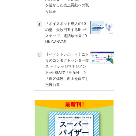
を活かした売上貢献への取
り組み
「ボイスボット導入の10
4
の壁 失敗回避する5つの
ステップ」電話放送局 / D
HK CANVAS
【イベントレポート】ニト
5
リのコンタクトセンター改
革 ～ナレッジマネジメン
ト×生成AIで「生産性」と
「顧客体験」向上を両立し
た舞台裏～