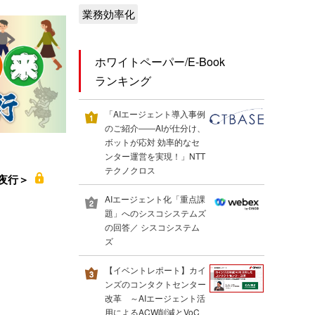
業務効率化
ホワイトペーパー/E-Book
ランキング
「AIエージェント導入事例
のご紹介――AIが仕分け、
ボットが応対 効率的なセ
ンター運営を実現！」NTT
テクノクロス
鬼夜行＞
AIエージェント化「重点課
題」へのシスコシステムズ
の回答／ シスコシステム
ズ
【イベントレポート】カイ
ンズのコンタクトセンター
改革 ～AIエージェント活
用によるACW削減とVoC