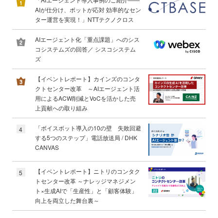
AIが仕分け、ボットが応対 効率的なセン
ター運営を実現！」NTTテクノクロス
AIエージェント化「重点課題」へのシス
コシステムズの回答／ シスコシステム
ズ
【イベントレポート】カインズのコンタ
クトセンター改革 ～AIエージェント活
用によるACW削減とVoCを活かした売
上貢献への取り組み
「ボイスボット導入の10の壁 失敗回避
4
する5つのステップ」電話放送局 / DHK
CANVAS
【イベントレポート】ニトリのコンタク
5
トセンター改革 ～ナレッジマネジメン
ト×生成AIで「生産性」と「顧客体験」
向上を両立した舞台裏～