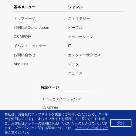
基本メニュー
ジャンル
トップページ
ストラテジー
月刊CallCenterJapan
ピープル
CS MEDIA
オペレーション
イベント・セミナー
IT
お問い合わせ
カスタマーサクセス
About us
データ
ニュース
特設ページ
コールセンタージャパン
CS MEDIA
弊社は、お客様にウェブサイトを快適にご利用いただくため、クッキ
ITさがし
ーを使用しています。本ウェブサイトを継続してご覧になられる場
承諾
合、お客様はクッキーの使用に承諾いただいたものとさせていただき
イベント・セミナー
ます。プライバシーに関する詳細については、
プライバシーポリシー
をご覧ください。
コンタクトセンター・アワード