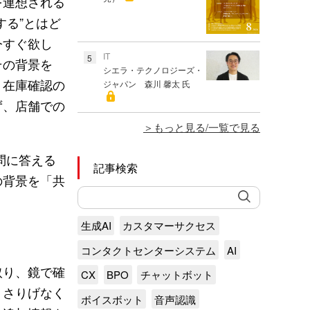
を連想される
する”とはど
今すぐ欲し
IT
5
その背景を
シエラ・テクノロジーズ・
。在庫確認の
ジャパン 森川 馨太 氏
ず、店舗での
もっと見る/一覧で見る
問に答える
記事検索
の背景を「共
生成AI
カスタマーサクセス
コンタクトセンターシステム
AI
取り、鏡で確
CX
BPO
チャットボット
、さりげなく
ボイスボット
音声認識