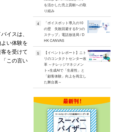
を活かした売上貢献への取
り組み
「ボイスボット導入の10
4
の壁 失敗回避する5つの
ドバイスは、
ステップ」電話放送局 / D
HK CANVAS
地よい体験を
接客を受けて
【イベントレポート】ニト
5
リのコンタクトセンター改
」「この言い
革 ～ナレッジマネジメン
ト×生成AIで「生産性」と
「顧客体験」向上を両立し
た舞台裏～