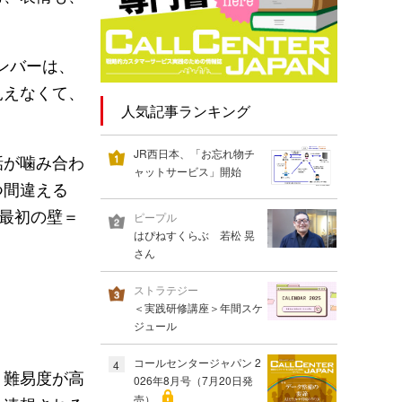
ンバーは、
見えなくて、
人気記事ランキング
JR西日本、「お忘れ物チ
話が噛み合わ
ャットサービス」開始
つ間違える
る最初の壁＝
ピープル
はぴねすくらぶ 若松 晃
さん
ストラテジー
＜実践研修講座＞年間スケ
ジュール
コールセンタージャパン 2
4
、難易度が高
026年8月号（7月20日発
売）