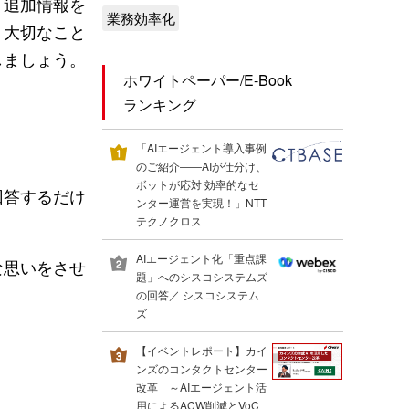
、追加情報を
業務効率化
。大切なこと
しましょう。
ホワイトペーパー/E-Book
ランキング
「AIエージェント導入事例
のご紹介――AIが仕分け、
ボットが応対 効率的なセ
回答するだけ
ンター運営を実現！」NTT
テクノクロス
AIエージェント化「重点課
な思いをさせ
題」へのシスコシステムズ
の回答／ シスコシステム
ズ
【イベントレポート】カイ
ンズのコンタクトセンター
改革 ～AIエージェント活
用によるACW削減とVoC