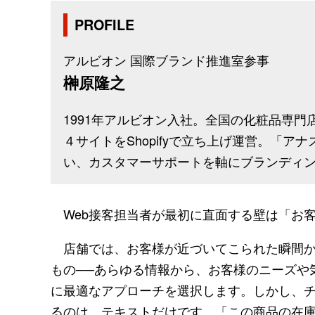
PROFILE
アルビオン 国際ブランド推進室参事
榊原隆之
1991年アルビオン入社。全国の化粧品専
４サイトをShopifyで立ち上げ運営。「
い、カスタマーサポートを軸にブランディ
Web接客担当者が最初に直面する壁は「お
店舗では、お客様が近づいてこられた瞬間か
もの──あらゆる情報から、お客様のニーズや
に最適なアプローチを選択します。しかし、
るのは、テキストだけです。「この商品の在