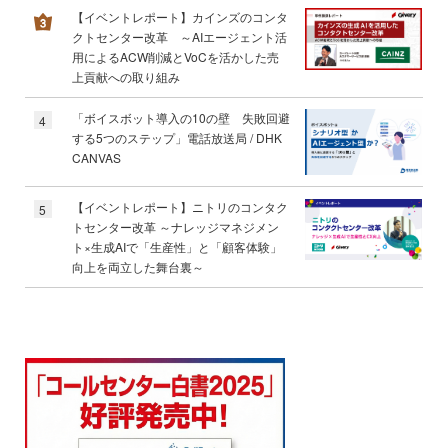
【イベントレポート】カインズのコンタ
クトセンター改革 ～AIエージェント活
用によるACW削減とVoCを活かした売
上貢献への取り組み
「ボイスボット導入の10の壁 失敗回避
4
する5つのステップ」電話放送局 / DHK
CANVAS
【イベントレポート】ニトリのコンタク
5
トセンター改革 ～ナレッジマネジメン
ト×生成AIで「生産性」と「顧客体験」
向上を両立した舞台裏～