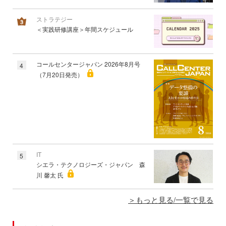
ストラテジー
＜実践研修講座＞年間スケジュール
コールセンタージャパン 2026年8月号
4
（7月20日発売）
IT
5
シエラ・テクノロジーズ・ジャパン 森
川 馨太 氏
もっと見る/一覧で見る