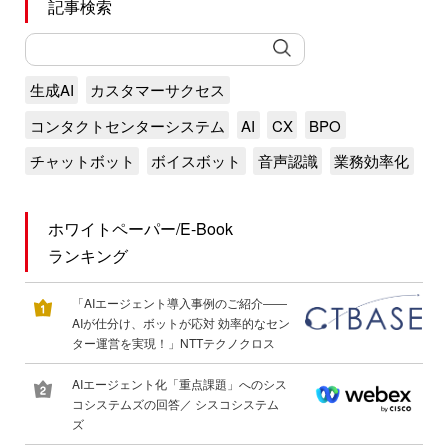
記事検索
生成AI
カスタマーサクセス
コンタクトセンターシステム
AI
CX
BPO
チャットボット
ボイスボット
音声認識
業務効率化
ホワイトペーパー/E-Book
ランキング
「AIエージェント導入事例のご紹介――
AIが仕分け、ボットが応対 効率的なセン
ター運営を実現！」NTTテクノクロス
AIエージェント化「重点課題」へのシス
コシステムズの回答／ シスコシステム
ズ