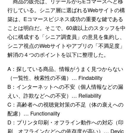
商品の販売は、リテールからEコマースへと移
行している。シニア層に選ばれるWebサイトの構
築は、Eコマースビジネス成功の重要な鍵である
ことは明白だ。そこで、60歳以上のスタッフを中
心に構成する「シニア調査員」の意見を集約し、
シニア視点のWebサイトやアプリの「不満足度」
解消の４つのポイントを以下に整理した。
A：探している商品、情報がうまく見つからない
（一覧性、検索性の不備）… Findability
B：インターネットへの不安（個人情報などの漏
えい、詐欺などへの不安）… Reliability
C：高齢者への視聴覚対策の不足（体の衰えへの
配慮）… Functionality
D：プリンタ印刷・オフライン動作への対応（印
刷、オフラインなどへの依存度が高い）… Devic