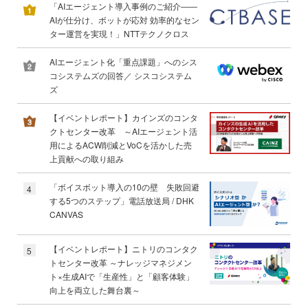
「AIエージェント導入事例のご紹介――
AIが仕分け、ボットが応対 効率的なセン
ター運営を実現！」NTTテクノクロス
AIエージェント化「重点課題」へのシス
コシステムズの回答／ シスコシステム
ズ
【イベントレポート】カインズのコンタ
クトセンター改革 ～AIエージェント活
用によるACW削減とVoCを活かした売
上貢献への取り組み
「ボイスボット導入の10の壁 失敗回避
4
する5つのステップ」電話放送局 / DHK
CANVAS
【イベントレポート】ニトリのコンタク
5
トセンター改革 ～ナレッジマネジメン
ト×生成AIで「生産性」と「顧客体験」
向上を両立した舞台裏～