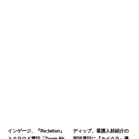
インゲージ、『Re:lation』
ディップ、看護人材紹介の
とクラウド電話「Zoom Ph
面談通話に『カイクラ』導