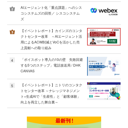
AIエージェント化「重点課題」へのシス
コシステムズの回答／ シスコシステム
ズ
【イベントレポート】カインズのコンタ
クトセンター改革 ～AIエージェント活
用によるACW削減とVoCを活かした売
上貢献への取り組み
「ボイスボット導入の10の壁 失敗回避
4
する5つのステップ」電話放送局 / DHK
CANVAS
【イベントレポート】ニトリのコンタク
5
トセンター改革 ～ナレッジマネジメン
ト×生成AIで「生産性」と「顧客体験」
向上を両立した舞台裏～