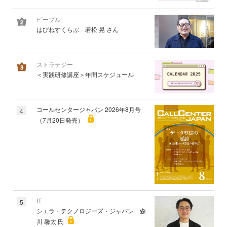
ピープル
はぴねすくらぶ 若松 晃 さん
ストラテジー
＜実践研修講座＞年間スケジュール
コールセンタージャパン 2026年8月号
4
（7月20日発売）
IT
5
シエラ・テクノロジーズ・ジャパン 森
川 馨太 氏