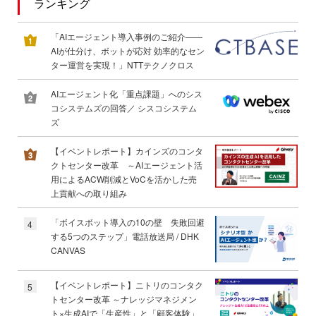
ランキング
「AIエージェント導入事例のご紹介――
AIが仕分け、ボットが応対 効率的なセン
ター運営を実現！」NTTテクノクロス
AIエージェント化「重点課題」へのシス
コシステムズの回答／ シスコシステム
ズ
【イベントレポート】カインズのコンタ
クトセンター改革 ～AIエージェント活
用によるACW削減とVoCを活かした売
上貢献への取り組み
「ボイスボット導入の10の壁 失敗回避
4
する5つのステップ」電話放送局 / DHK
CANVAS
【イベントレポート】ニトリのコンタク
5
トセンター改革 ～ナレッジマネジメン
ト×生成AIで「生産性」と「顧客体験」