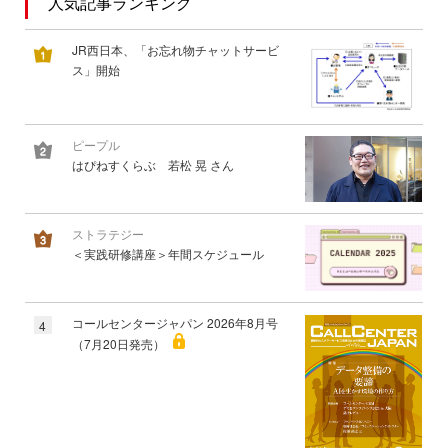
人気記事ランキング
JR西日本、「お忘れ物チャットサービ
ス」開始
ピープル
はぴねすくらぶ 若松 晃 さん
ストラテジー
＜実践研修講座＞年間スケジュール
コールセンタージャパン 2026年8月号
4
（7月20日発売）