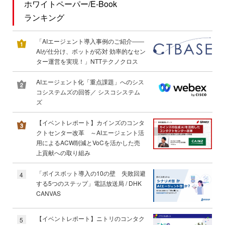
ホワイトペーパー/E-Book
ランキング
「AIエージェント導入事例のご紹介――
AIが仕分け、ボットが応対 効率的なセン
ター運営を実現！」NTTテクノクロス
AIエージェント化「重点課題」へのシス
コシステムズの回答／ シスコシステム
ズ
【イベントレポート】カインズのコンタ
クトセンター改革 ～AIエージェント活
用によるACW削減とVoCを活かした売
上貢献への取り組み
「ボイスボット導入の10の壁 失敗回避
4
する5つのステップ」電話放送局 / DHK
CANVAS
【イベントレポート】ニトリのコンタク
5