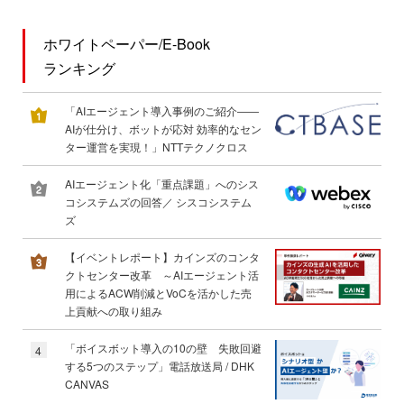
ホワイトペーパー/E-Book
ランキング
「AIエージェント導入事例のご紹介――
AIが仕分け、ボットが応対 効率的なセン
ター運営を実現！」NTTテクノクロス
AIエージェント化「重点課題」へのシス
コシステムズの回答／ シスコシステム
ズ
【イベントレポート】カインズのコンタ
クトセンター改革 ～AIエージェント活
用によるACW削減とVoCを活かした売
上貢献への取り組み
「ボイスボット導入の10の壁 失敗回避
4
する5つのステップ」電話放送局 / DHK
CANVAS