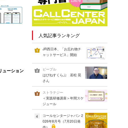
人気記事ランキング
JR西日本、「お忘れ物チ
ャットサービス」開始
ピープル
リューション
はぴねすくらぶ 若松 晃
さん
ストラテジー
＜実践研修講座＞年間スケ
ジュール
コールセンタージャパン 2
4
026年8月号（7月20日発
売）