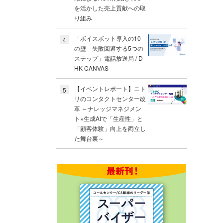
を活かした売上貢献への取
り組み
「ボイスボット導入の10
4
の壁 失敗回避する5つの
ステップ」電話放送局 / D
HK CANVAS
【イベントレポート】ニト
5
リのコンタクトセンター改
革 ～ナレッジマネジメン
ト×生成AIで「生産性」と
「顧客体験」向上を両立し
た舞台裏～