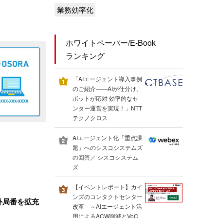
業務効率化
ホワイトペーパー/E-Book
ランキング
「AIエージェント導入事例
のご紹介――AIが仕分け、
ボットが応対 効率的なセ
ンター運営を実現！」NTT
テクノクロス
AIエージェント化「重点課
題」へのシスコシステムズ
の回答／ シスコシステム
ズ
【イベントレポート】カイ
ンズのコンタクトセンター
』市外局番を拡充
改革 ～AIエージェント活
用によるACW削減とVoC