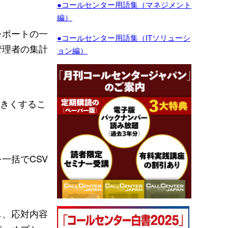
●コールセンター用語集（マネジメント
編）
レポートの一
●コールセンター用語集（ITソリューシ
管理者の集計
ョン編）
大きくするこ
一括でCSV
し、応対内容