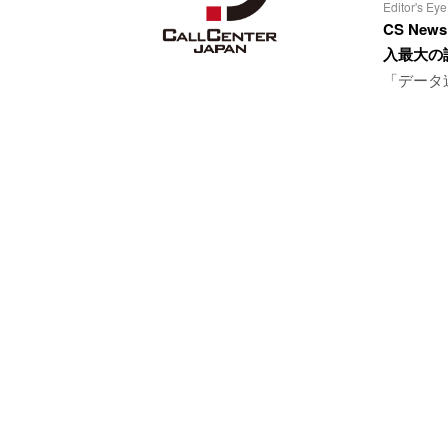
Editor's Eye
CS Ne
入最大の
「データ