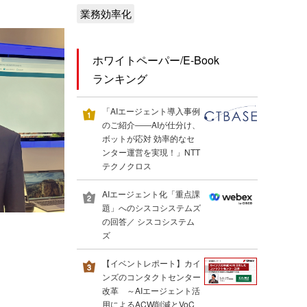
業務効率化
ホワイトペーパー/E-Book
ランキング
「AIエージェント導入事例
のご紹介――AIが仕分け、
ボットが応対 効率的なセ
ンター運営を実現！」NTT
テクノクロス
AIエージェント化「重点課
題」へのシスコシステムズ
の回答／ シスコシステム
ズ
【イベントレポート】カイ
ンズのコンタクトセンター
改革 ～AIエージェント活
用によるACW削減とVoC