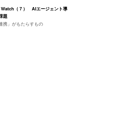
ws Watch（７） AIエージェント導
課題
連携」がもたらすもの