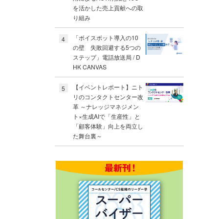
を活かした売上貢献への取
り組み
「ボイスボット導入の10
4
の壁 失敗回避する5つの
ステップ」電話放送局 / D
HK CANVAS
【イベントレポート】ニト
5
リのコンタクトセンター改
革 ～ナレッジマネジメン
ト×生成AIで「生産性」と
「顧客体験」向上を両立し
た舞台裏～