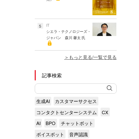
IT
5
シエラ・テクノロジーズ・
ジャパン 森川 馨太 氏
もっと見る/一覧で見る
記事検索
生成AI
カスタマーサクセス
コンタクトセンターシステム
CX
AI
BPO
チャットボット
ボイスボット
音声認識