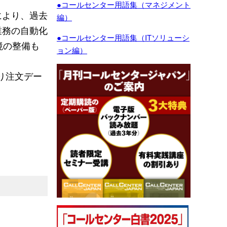
●コールセンター用語集（マネジメント
により、過去
編）
業務の自動化
●コールセンター用語集（ITソリューシ
境の整備も
ョン編）
より注文デー