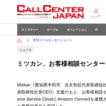
トップ
ストラテジー
ピープル
オペレーション
IT
月刊コールセンタージャパン
ニュース
ミツカン、お客様相談センター
Mizkan（愛知県半田市、吉永智征代表取締
表取締役社長CEO）支援のもと、お客様相談セ
orce Service CloudとAmazon C
と業務効率化を実現した。