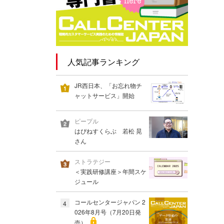
人気記事ランキング
JR西日本、「お忘れ物チ
ャットサービス」開始
ピープル
はぴねすくらぶ 若松 晃
さん
ストラテジー
＜実践研修講座＞年間スケ
ジュール
コールセンタージャパン 2
4
026年8月号（7月20日発
売）