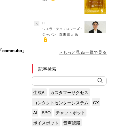
IT
5
シエラ・テクノロジーズ・
ジャパン 森川 馨太 氏
commubo」
もっと見る/一覧で見る
記事検索
生成AI
カスタマーサクセス
コンタクトセンターシステム
CX
AI
BPO
チャットボット
ボイスボット
音声認識