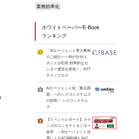
業務効率化
ホワイトペーパー/E-Book
ランキング
「AIエージェント導入事例
のご紹介――AIが仕分け、
ボットが応対 効率的なセ
ンター運営を実現！」NTT
テクノクロス
AIエージェント化「重点課
題」へのシスコシステムズ
の回答／ シスコシステム
ズ
【イベントレポート】カイ
ンズのコンタクトセンター
改革 ～AIエージェント活
用によるACW削減とVoC