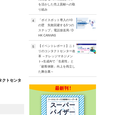
を活かした売上貢献への取
り組み
「ボイスボット導入の10
4
の壁 失敗回避する5つの
ステップ」電話放送局 / D
HK CANVAS
【イベントレポート】ニト
5
リのコンタクトセンター改
革 ～ナレッジマネジメン
ト×生成AIで「生産性」と
「顧客体験」向上を両立し
た舞台裏～
タクトセンタ