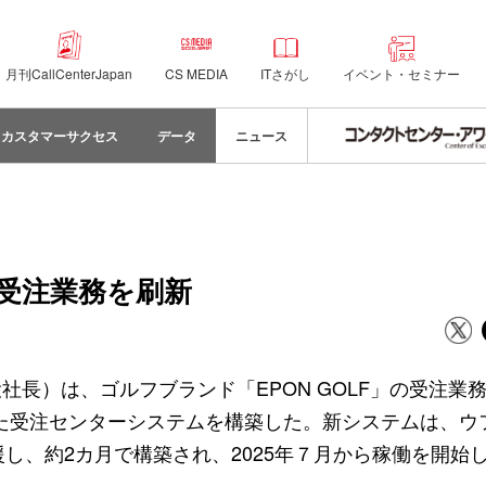
月刊CallCenterJapan
CS MEDIA
ITさがし
イベント・セミナー
カスタマーサクセス
データ
ニュース
受注業務を刷新
長）は、ゴルフブランド「EPON GOLF」の受注業
ectを連携した受注センターシステムを構築した。新システムは、
し、約2カ月で構築され、2025年７月から稼働を開始