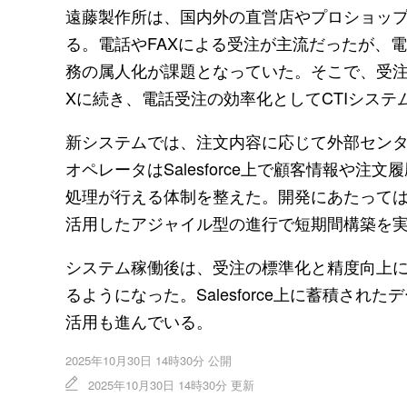
遠藤製作所は、国内外の直営店やプロショッ
る。電話やFAXによる受注が主流だったが、
務の属人化が課題となっていた。そこで、受注業務
Xに続き、電話受注の効率化としてCTIシステ
新システムでは、注文内容に応じて外部センタ
オペレータはSalesforce上で顧客情報や
処理が行える体制を整えた。開発にあたっては、ウフ
活用したアジャイル型の進行で短期間構築を
システム稼働後は、受注の標準化と精度向上
るようになった。Salesforce上に蓄積され
活用も進んでいる。
2025年10月30日 14時30分 公開
2025年10月30日 14時30分 更新