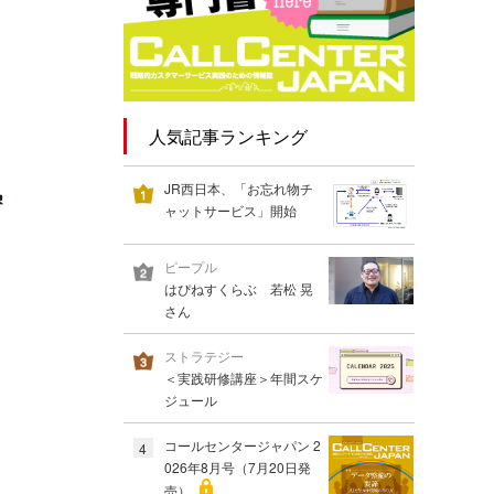
人気記事ランキング
JR西日本、「お忘れ物チ
ャットサービス」開始
ピープル
はぴねすくらぶ 若松 晃
さん
ストラテジー
＜実践研修講座＞年間スケ
ジュール
コールセンタージャパン 2
4
026年8月号（7月20日発
売）