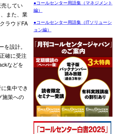
●コールセンター用語集（マネジメント
販売してい
編）
く、また、業
●コールセンター用語集（ITソリューシ
クラウドFA
ョン編）
ーを設計。
も正確に受注
ackなどを
析に集中でき
ング施策への