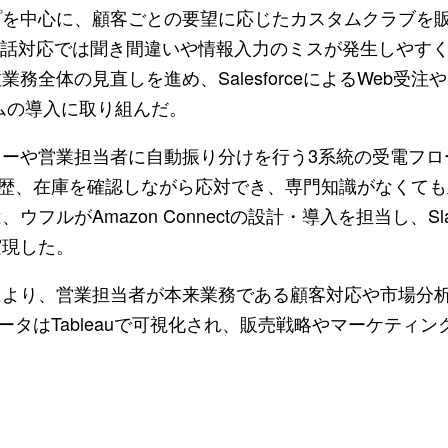
プを中心に、顧客ごとの要望に応じたカスタムクラブを
電話対応では聞き間違いや情報入力のミスが発生しやす
全体の見直しを進め、SalesforceによるWeb受注や
ムの導入に取り組んだ。
ーや営業担当者に自動振り分けを行う3系統の受電フロ
注文履歴、在庫を確認しながら応対でき、専門知識がなくて
ルがAmazon Connectの設計・導入を担当し、Sl
実現した。
により、営業担当者が本来業務である顧客対応や市場分
たデータはTableauで可視化され、販売戦略やマーケティ