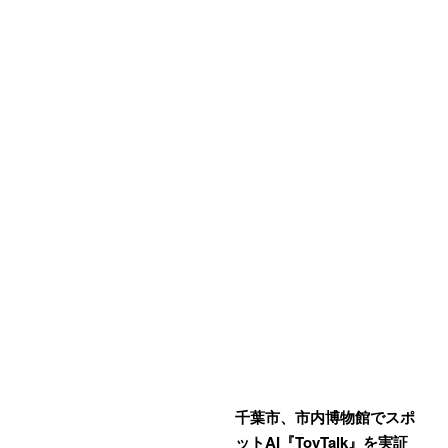
千葉市、市内博物館でスポ
ットAI『ToyTalk』を実証