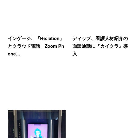
インゲージ、『Re:lation』
ディップ、看護人材紹介の
とクラウド電話「Zoom Ph
面談通話に『カイクラ』導
one…
入