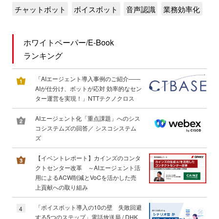
チャットボット
ボイスボット
音声認識
業務効率化
ホワイトペーパー/E-Book
ランキング
「AIエージェント導入事例のご紹介――
AIが仕分け、ボットが応対 効率的なセン
ター運営を実現！」NTTテクノクロス
AIエージェント化「重点課題」へのシス
コシステムズの回答／ シスコシステム
ズ
【イベントレポート】カインズのコンタ
クトセンター改革 ～AIエージェント活
用によるACW削減とVoCを活かした売
上貢献への取り組み
「ボイスボット導入の10の壁 失敗回避
4
する5つのステップ」電話放送局 / DHK