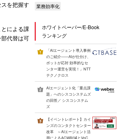
セスを把握す
業務効率化
ホワイトペーパー/E-Book
ことによる課
ランキング
一部代替は可
「AIエージェント導入事例
のご紹介――AIが仕分け、
ボットが応対 効率的なセ
ンター運営を実現！」NTT
テクノクロス
AIエージェント化「重点課
題」へのシスコシステムズ
の回答／ シスコシステム
ズ
【イベントレポート】カイ
ンズのコンタクトセンター
改革 ～AIエージェント活
用によるACW削減とVoC