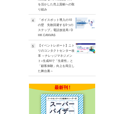
を活かした売上貢献への取
り組み
「ボイスボット導入の10
4
の壁 失敗回避する5つの
ステップ」電話放送局 / D
HK CANVAS
【イベントレポート】ニト
5
リのコンタクトセンター改
革 ～ナレッジマネジメン
ト×生成AIで「生産性」と
「顧客体験」向上を両立し
た舞台裏～