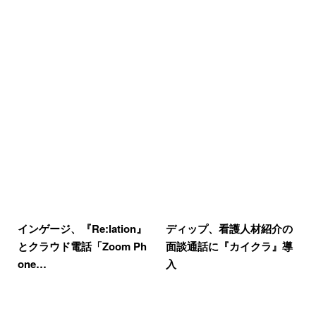
インゲージ、『Re:lation』
ディップ、看護人材紹介の
とクラウド電話「Zoom Ph
面談通話に『カイクラ』導
one…
入