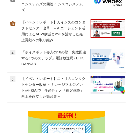
コシステムズの回答／ シスコシステム
ズ
【イベントレポート】カインズのコンタ
クトセンター改革 ～AIエージェント活
用によるACW削減とVoCを活かした売
上貢献への取り組み
「ボイスボット導入の10の壁 失敗回避
4
する5つのステップ」電話放送局 / DHK
CANVAS
【イベントレポート】ニトリのコンタク
5
トセンター改革 ～ナレッジマネジメン
ト×生成AIで「生産性」と「顧客体験」
向上を両立した舞台裏～