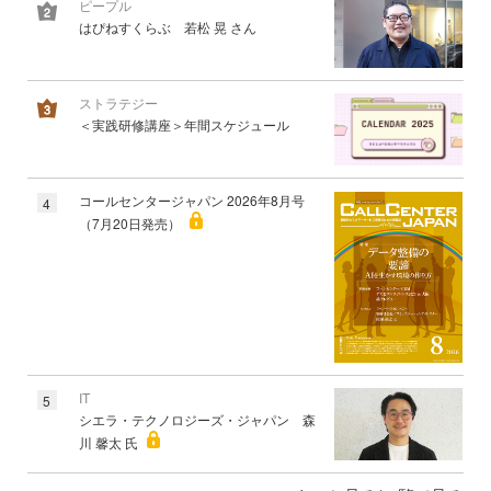
ピープル
はぴねすくらぶ 若松 晃 さん
ストラテジー
＜実践研修講座＞年間スケジュール
コールセンタージャパン 2026年8月号
4
（7月20日発売）
IT
5
シエラ・テクノロジーズ・ジャパン 森
川 馨太 氏