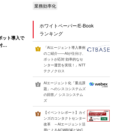
業務効率化
ホワイトペーパー/E-Book
ランキング
ボット導入で
付…
「AIエージェント導入事例
のご紹介――AIが仕分け、
ボットが応対 効率的なセ
ンター運営を実現！」NTT
テクノクロス
AIエージェント化「重点課
題」へのシスコシステムズ
の回答／ シスコシステム
ズ
【イベントレポート】カイ
ンズのコンタクトセンター
改革 ～AIエージェント活
用によるACW削減とVoC