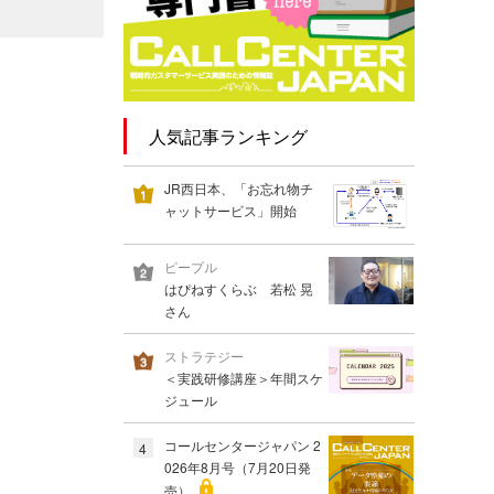
人気記事ランキング
JR西日本、「お忘れ物チ
ャットサービス」開始
ピープル
はぴねすくらぶ 若松 晃
さん
ストラテジー
＜実践研修講座＞年間スケ
ジュール
コールセンタージャパン 2
4
026年8月号（7月20日発
売）