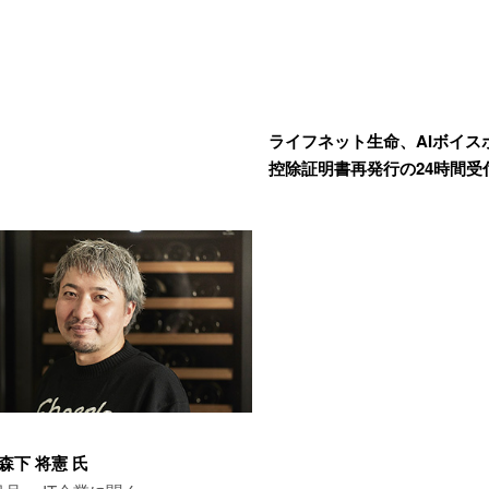
ライフネット生命、AIボイス
控除証明書再発行の24時間受
 森下 将憲 氏