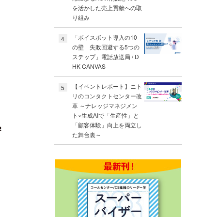
を活かした売上貢献への取
り組み
「ボイスボット導入の10
4
の壁 失敗回避する5つの
ステップ」電話放送局 / D
HK CANVAS
【イベントレポート】ニト
5
リのコンタクトセンター改
革 ～ナレッジマネジメン
ト×生成AIで「生産性」と
「顧客体験」向上を両立し
た舞台裏～