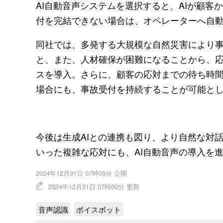
AI自動音声システムを選択すると、AIが顧客
付を完結できない場合は、オペレーターへ自
同社では、多発する大規模な自然災害により
と、また、人材確保が困難になることから、
スを導入。さらに、顧客の応対までの待ち時
場合にも、事故受付を持続することが可能と
今後は生成AIとの連携も図り、より自然な対
いった複雑な応対にも、AI自動音声の導入を
2024年12月31日 07時00分 公開
2024年12月31日 07時00分 更新
音声認識
ボイスボット