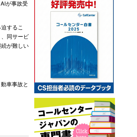
AIが事故受
っ迫するこ
く、同サービ
継続が難しい
自動車事故と