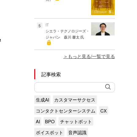
IT
5
シエラ・テクノロジーズ・
ジャパン 森川 馨太 氏
もっと見る/一覧で見る
記事検索
生成AI
カスタマーサクセス
コンタクトセンターシステム
CX
AI
BPO
チャットボット
ボイスボット
音声認識