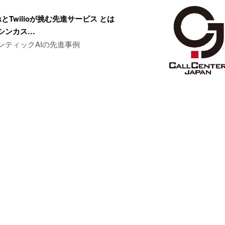
arkとTwilioが挑む先進サービス とは
シンカス…
ンティックAIの先進事例