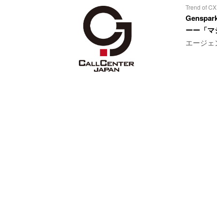
Trend of CX
Gensp
ーー「マ
エージェ