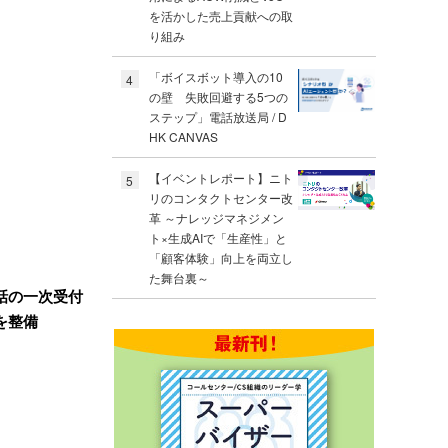
を活かした売上貢献への取
り組み
「ボイスボット導入の10
4
の壁 失敗回避する5つの
ステップ」電話放送局 / D
HK CANVAS
【イベントレポート】ニト
5
リのコンタクトセンター改
革 ～ナレッジマネジメン
ト×生成AIで「生産性」と
「顧客体験」向上を両立し
た舞台裏～
話の一次受付
を整備