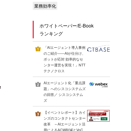
業務効率化
ホワイトペーパー/E-Book
ランキング
「AIエージェント導入事例
のご紹介――AIが仕分け、
ボットが応対 効率的なセ
ンター運営を実現！」NTT
テクノクロス
AIエージェント化「重点課
題」へのシスコシステムズ
の回答／ シスコシステム
ズ
【イベントレポート】カイ
ンズのコンタクトセンター
改革 ～AIエージェント活
用によるACW削減とVoC