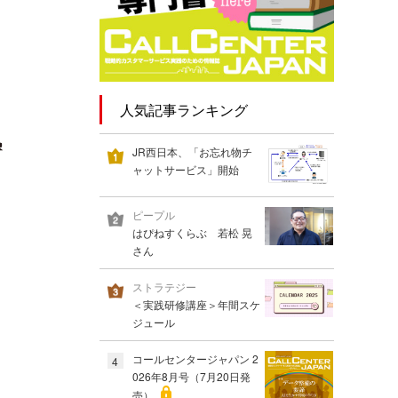
人気記事ランキング
JR西日本、「お忘れ物チ
ャットサービス」開始
ピープル
はぴねすくらぶ 若松 晃
さん
ストラテジー
＜実践研修講座＞年間スケ
ジュール
コールセンタージャパン 2
4
026年8月号（7月20日発
売）