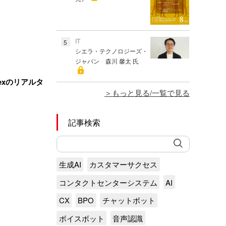
IT
5
シエラ・テクノロジーズ・
ジャパン 森川 馨太 氏
exのリアルタ
もっと見る/一覧で見る
記事検索
生成AI
カスタマーサクセス
コンタクトセンターシステム
AI
CX
BPO
チャットボット
ボイスボット
音声認識