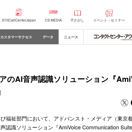
月刊CallCenterJapan
CS MEDIA
ITさがし
イベント・セミナー
カスタマーサクセス
データ
ニュース
AI音声認識ソリューション『AmiVoi
働
よび福祉部門において、アドバンスト・メディア（東京
ューション『AmiVoice Communication Sui