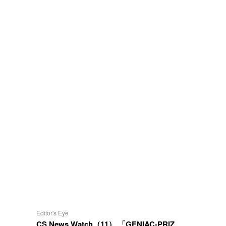
Editor's Eye
CS News Watch（11） 「GENIAC-PRIZ