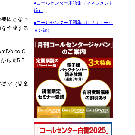
●コールセンター用語集（マネジメント
編）
の要因となっ
●コールセンター用語集（ITソリューシ
録を作成する
ョン編）
oice C
から同5.5
支援室（児童