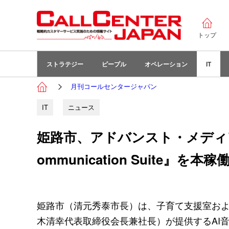
トップ
ストラテジー
ピープル
オペレーション
IT
月刊コールセンタージャパン
IT
ニュース
姫路市、アドバンスト・メディアの
ommunication Suite』を本稼
姫路市（清元秀泰市長）は、子育て支援室お
木清幸代表取締役会長兼社長）が提供するAI音声認識ソリ