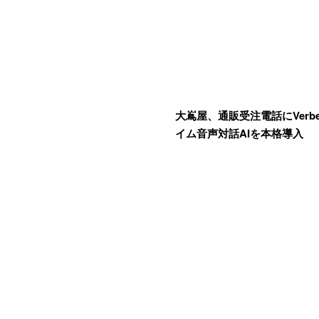
大嶌屋、通販受注電話にVerb
イム音声対話AIを本格導入