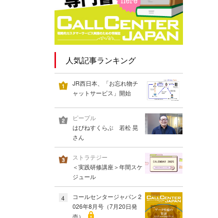
人気記事ランキング
JR西日本、「お忘れ物チ
ャットサービス」開始
ピープル
はぴねすくらぶ 若松 晃
さん
ストラテジー
＜実践研修講座＞年間スケ
ジュール
コールセンタージャパン 2
4
026年8月号（7月20日発
売）