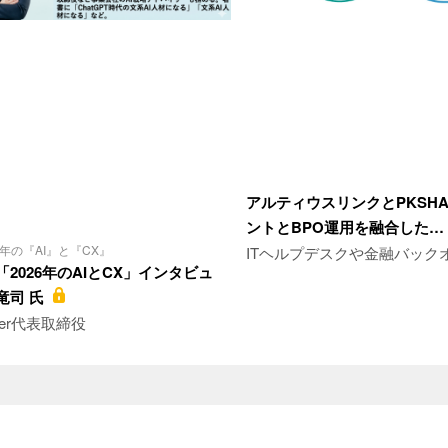
アルティウスリンクとPKSHA
ントとBPO運用を融合した…
6年の『AI』と『CX』
ITヘルプデスクや金融バック
2026年のAIとCX」インタビュ
竜司 氏
rtner代表取締役