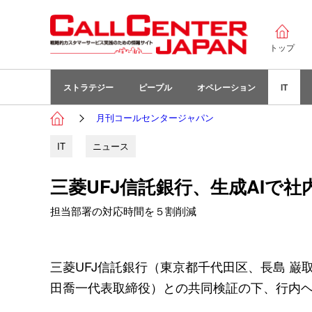
トップ
ストラテジー
ピープル
オペレーション
IT
月刊コールセンタージャパン
IT
ニュース
三菱UFJ信託銀行、生成AIで
担当部署の対応時間を５割削減
三菱UFJ信託銀行（東京都千代田区、長島 
田喬一代表取締役）との共同検証の下、行内