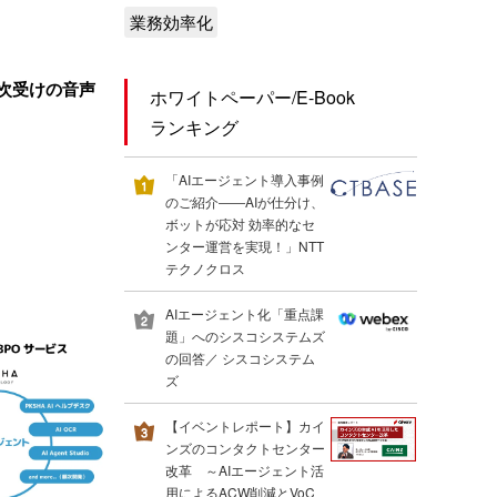
業務効率化
一次受けの音声
ホワイトペーパー/E-Book
ランキング
「AIエージェント導入事例
のご紹介――AIが仕分け、
ボットが応対 効率的なセ
ンター運営を実現！」NTT
テクノクロス
AIエージェント化「重点課
題」へのシスコシステムズ
の回答／ シスコシステム
ズ
【イベントレポート】カイ
ンズのコンタクトセンター
改革 ～AIエージェント活
用によるACW削減とVoC