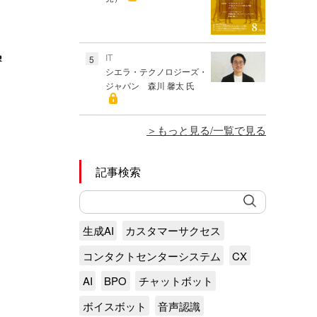
IT
5
シエラ・テクノロジーズ・
ジャパン 森川 馨太 氏
もっと見る/一覧で見る
記事検索
生成AI
カスタマーサクセス
コンタクトセンターシステム
CX
AI
BPO
チャットボット
ボイスボット
音声認識