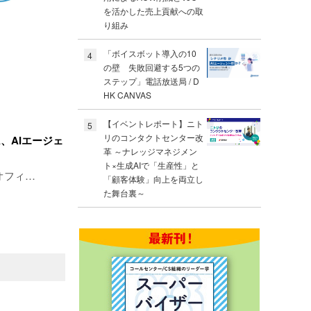
を活かした売上貢献への取
り組み
「ボイスボット導入の10
4
の壁 失敗回避する5つの
ステップ」電話放送局 / D
HK CANVAS
【イベントレポート】ニト
5
リのコンタクトセンター改
、AIエージェ
革 ～ナレッジマネジメン
ト×生成AIで「生産性」と
オフィ…
「顧客体験」向上を両立し
た舞台裏～