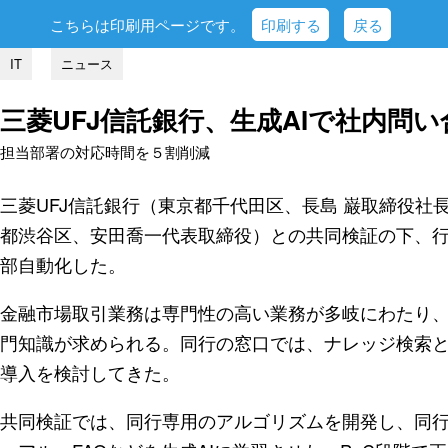
こちらは印刷用ページです。
印刷する
戻る
IT
ニュース
三菱UFJ信託銀行、生成AIで社内問
担当部署の対応時間を５割削減
三菱UFJ信託銀行（東京都千代田区、長島 巌取締役
都渋谷区、安田喬一代表取締役）との共同検証の下、
部自動化した。
金融市場取引業務は専門性の高い業務が多岐にわたり
門知識が求められる。同行の窓口では、ナレッジ検索と
導入を検討してきた。
共同検証では、同行専用のアルゴリズムを開発し、同