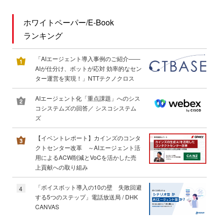
ホワイトペーパー/E-Book
ランキング
「AIエージェント導入事例のご紹介――
AIが仕分け、ボットが応対 効率的なセン
ター運営を実現！」NTTテクノクロス
AIエージェント化「重点課題」へのシス
コシステムズの回答／ シスコシステム
ズ
【イベントレポート】カインズのコンタ
クトセンター改革 ～AIエージェント活
用によるACW削減とVoCを活かした売
上貢献への取り組み
「ボイスボット導入の10の壁 失敗回避
4
する5つのステップ」電話放送局 / DHK
CANVAS