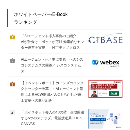
ホワイトペーパー/E-Book
ランキング
「AIエージェント導入事例のご紹介――
AIが仕分け、ボットが応対 効率的なセン
ター運営を実現！」NTTテクノクロス
AIエージェント化「重点課題」へのシス
コシステムズの回答／ シスコシステム
ズ
【イベントレポート】カインズのコンタ
クトセンター改革 ～AIエージェント活
用によるACW削減とVoCを活かした売
上貢献への取り組み
「ボイスボット導入の10の壁 失敗回避
4
する5つのステップ」電話放送局 / DHK
CANVAS