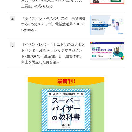
上貢献への取り組み
「ボイスボット導入の10の壁 失敗回避
4
する5つのステップ」電話放送局 / DHK
CANVAS
【イベントレポート】ニトリのコンタク
5
トセンター改革 ～ナレッジマネジメン
ト×生成AIで「生産性」と「顧客体験」
向上を両立した舞台裏～