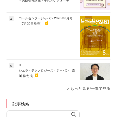
コールセンタージャパン 2026年8月号
4
（7月20日発売）
IT
5
シエラ・テクノロジーズ・ジャパン 森
川 馨太 氏
もっと見る/一覧で見る
記事検索