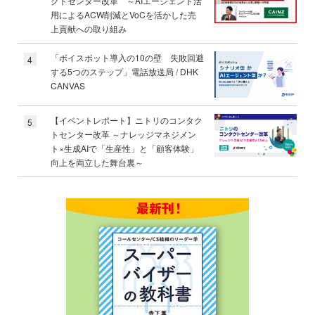
クトセンター改革 ～AIエージェント活
用によるACW削減とVoCを活かした売
上貢献への取り組み
「ボイスボット導入の10の壁 失敗回避
4
する5つのステップ」電話放送局 / DHK
CANVAS
【イベントレポート】ニトリのコンタク
5
トセンター改革 ～ナレッジマネジメン
ト×生成AIで「生産性」と「顧客体験」
向上を両立した舞台裏～