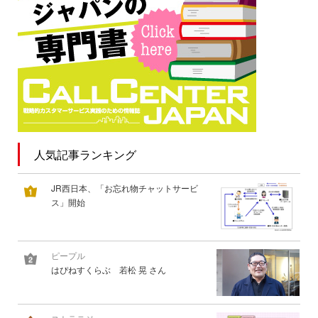
人気記事ランキング
JR西日本、「お忘れ物チャットサービ
ス」開始
ピープル
はぴねすくらぶ 若松 晃 さん