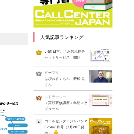
人気記事ランキング
JR西日本、「お忘れ物チ
ャットサービス」開始
ピープル
はぴねすくらぶ 若松 晃
さん
ストラテジー
＜実践研修講座＞年間スケ
ジュール
コールセンタージャパン 2
4
026年8月号（7月20日発
売）