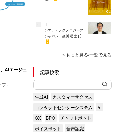
IT
5
シエラ・テクノロジーズ・
ジャパン 森川 馨太 氏
もっと見る/一覧で見る
、AIエージェ
記事検索
オフィ…
生成AI
カスタマーサクセス
コンタクトセンターシステム
AI
CX
BPO
チャットボット
ボイスボット
音声認識