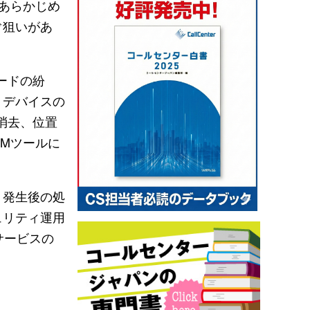
、あらかじめ
ぐ狙いがあ
ードの紛
。デバイスの
消去、位置
DMツールに
ト発生後の処
ュリティ運用
サービスの