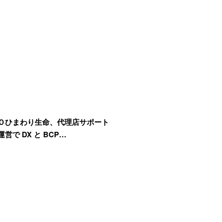
Ｏひまわり生命、代理店サポート
営で DX と BCP…