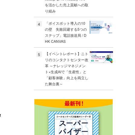
を活かした売上貢献への取
り組み
「ボイスボット導入の10
4
の壁 失敗回避する5つの
ステップ」電話放送局 / D
HK CANVAS
【イベントレポート】ニト
5
リのコンタクトセンター改
革 ～ナレッジマネジメン
ト×生成AIで「生産性」と
「顧客体験」向上を両立し
た舞台裏～