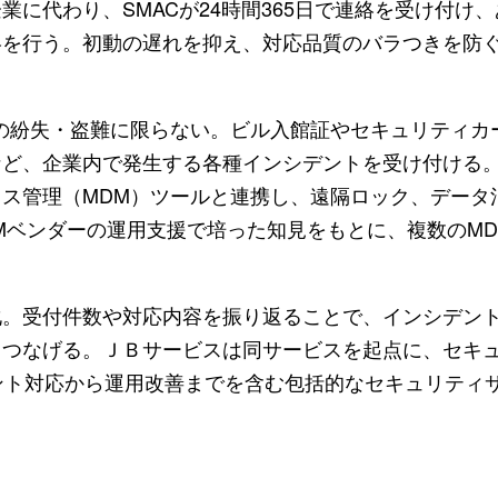
に代わり、SMACが24時間365日で連絡を受け付け
絡を行う。初動の遅れを抑え、対応品質のバラつきを防
の紛失・盗難に限らない。ビル入館証やセキュリティカ
など、企業内で発生する各種インシデントを受け付ける
ス管理（MDM）ツールと連携し、遠隔ロック、データ
DMベンダーの運用支援で培った知見をもとに、複数のM
化。受付件数や対応内容を振り返ることで、インシデン
もつなげる。ＪＢサービスは同サービスを起点に、セキ
ント対応から運用改善までを含む包括的なセキュリティ