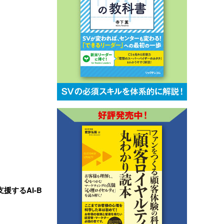
援するAI-B
…