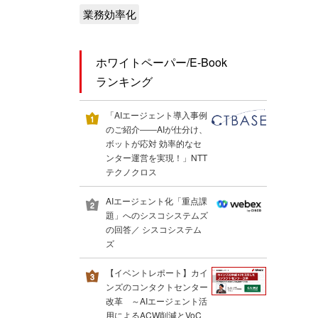
業務効率化
ホワイトペーパー/E-Book
ランキング
「AIエージェント導入事例
のご紹介――AIが仕分け、
ボットが応対 効率的なセ
ンター運営を実現！」NTT
テクノクロス
AIエージェント化「重点課
題」へのシスコシステムズ
の回答／ シスコシステム
ズ
【イベントレポート】カイ
ンズのコンタクトセンター
改革 ～AIエージェント活
用によるACW削減とVoC