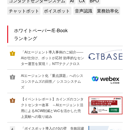
コンタクトセンターシステム
AI
CX
BPO
チャットボット
ボイスボット
音声認識
業務効率化
ホワイトペーパー/E-Book
ランキング
「AIエージェント導入事例のご紹介――
AIが仕分け、ボットが応対 効率的なセン
ター運営を実現！」NTTテクノクロス
AIエージェント化「重点課題」へのシス
コシステムズの回答／ シスコシステム
ズ
【イベントレポート】カインズのコンタ
クトセンター改革 ～AIエージェント活
用によるACW削減とVoCを活かした売
上貢献への取り組み
「ボイスボット導入の10の壁 失敗回避
4