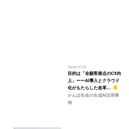
Trend of CX
目的は「全顧客接点のCX向
上」ーーAI導入とクラウド
化がもたらした改革…
かんぽ生命の生成AI活用事
例