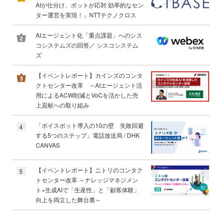
AIが仕分け、ボットが応対 効率的なセン
ター運営を実現！」NTTテクノクロス
AIエージェント化「重点課題」へのシス
コシステムズの回答／ シスコシステム
ズ
【イベントレポート】カインズのコンタ
クトセンター改革 ～AIエージェント活
用によるACW削減とVoCを活かした売
上貢献への取り組み
「ボイスボット導入の10の壁 失敗回避
4
する5つのステップ」電話放送局 / DHK
CANVAS
【イベントレポート】ニトリのコンタク
5
トセンター改革 ～ナレッジマネジメン
ト×生成AIで「生産性」と「顧客体験」
向上を両立した舞台裏～