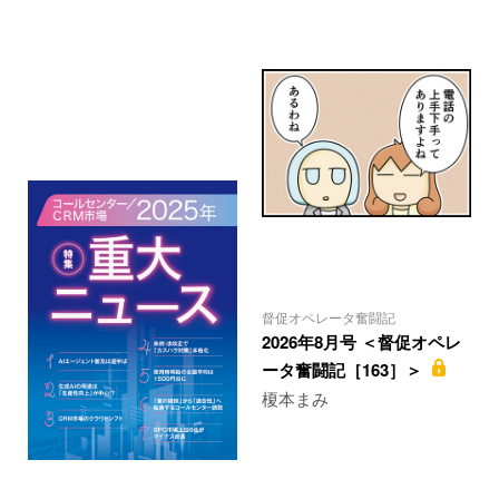
督促オペレータ奮闘記
2026年8月号 ＜督促オペレ
ータ奮闘記［163］＞
榎本まみ