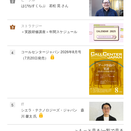
はぴねすくらぶ 若松 晃 さん
ストラテジー
＜実践研修講座＞年間スケジュール
コールセンタージャパン 2026年8月号
4
（7月20日発売）
IT
5
シエラ・テクノロジーズ・ジャパン 森
川 馨太 氏
もっと見る/一覧で見る