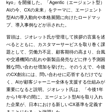
kyo」を開催した。「Agentic（エージェント型）
AIの今、CXの未来」をテーマに、エージェント
型AIの導入動向や本格展開に向けたロードマッ
プ、導入事例などが示された。
冒頭は、ジオレット氏が登壇して挨拶の言葉を述
べるとともに、カスタマーサービスを取り巻く課
題として、労働力不足、顧客期待の高まり、台風
や交通機関の乱れや新製品発売などに伴う予測困
難な問い合わせ増加を挙げた。そのうえで、今後
のCX創出には、問い合わせに応答するだけでな
く、AIが顧客ジャーニー全体を支援する仕組みが
重要になると説明。ジオレット氏は、「今後1年
から1年半の間に、エージェント型AIを取り入れ
た企業が、日本における新しいCX基準を定義す
ることになる」と強調した。