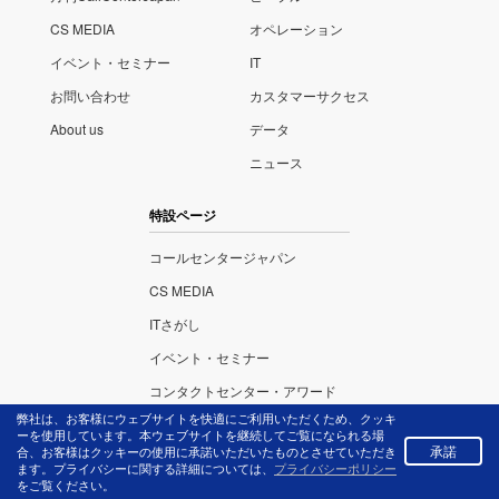
CS MEDIA
オペレーション
イベント・セミナー
IT
お問い合わせ
カスタマーサクセス
About us
データ
ニュース
特設ページ
コールセンタージャパン
CS MEDIA
ITさがし
イベント・セミナー
コンタクトセンター・アワード
弊社は、お客様にウェブサイトを快適にご利用いただくため、クッキ
ーを使用しています。本ウェブサイトを継続してご覧になられる場
承諾
合、お客様はクッキーの使用に承諾いただいたものとさせていただき
ます。プライバシーに関する詳細については、
プライバシーポリシー
株式会社リックテレ
プライバ
をご覧ください。