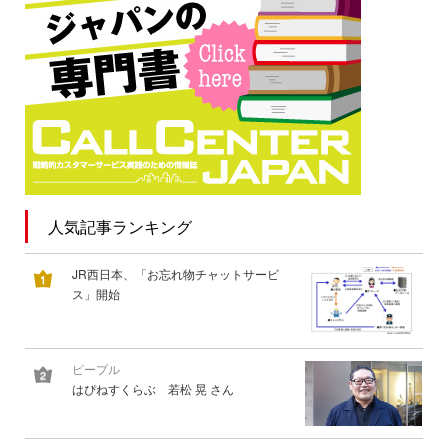
人気記事ランキング
JR西日本、「お忘れ物チャットサービ
ス」開始
ピープル
はぴねすくらぶ 若松 晃 さん