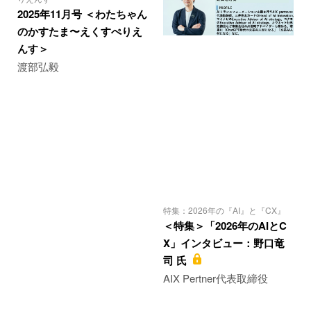
2025年11月号 ＜わたちゃん
のかすたま〜えくすぺりえ
んす＞
渡部弘毅
特集：2026年の『AI』と『CX』
＜特集＞「2026年のAIとC
X」インタビュー：野口竜
司 氏
AIX Pertner代表取締役