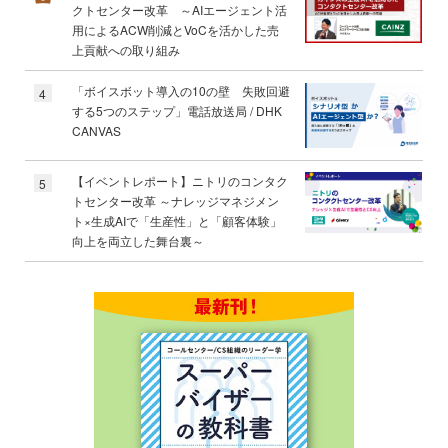
クトセンター改革 ～AIエージェント活
用によるACW削減とVoCを活かした売
上貢献への取り組み
「ボイスボット導入の10の壁 失敗回避
4
する5つのステップ」電話放送局 / DHK
CANVAS
【イベントレポート】ニトリのコンタク
5
トセンター改革 ～ナレッジマネジメン
ト×生成AIで「生産性」と「顧客体験」
向上を両立した舞台裏～