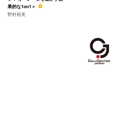
果的な1on1＞
野村裕美