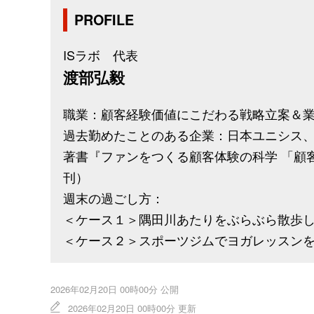
PROFILE
ISラボ 代表
渡部弘毅
職業：顧客経験価値にこだわる戦略立案＆
過去勤めたことのある企業：日本ユニシス、
著書『ファンをつくる顧客体験の科学 「顧客
刊）
週末の過ごし方：
＜ケース１＞隅田川あたりをぶらぶら散歩
＜ケース２＞スポーツジムでヨガレッスン
2026年02月20日 00時00分 公開
2026年02月20日 00時00分 更新