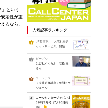
？」という
や安定性が重
考えるなら、
人気記事ランキング
JR西日本、「お忘れ物チ
ャットサービス」開始
ピープル
はぴねすくらぶ 若松 晃
さん
ストラテジー
＜実践研修講座＞年間スケ
ジュール
コールセンタージャパン 2
4
026年8月号（7月20日発
売）