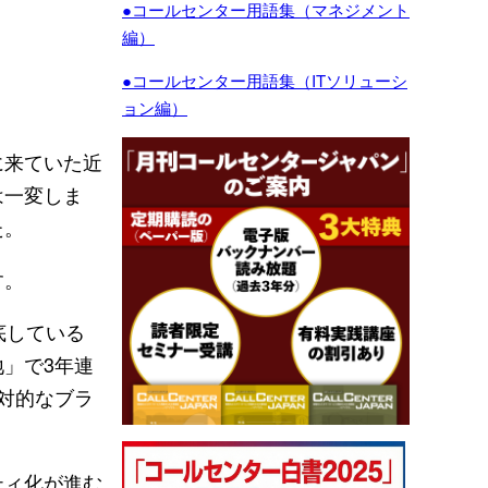
●コールセンター用語集（マネジメント
編）
●コールセンター用語集（ITソリューシ
ョン編）
に来ていた近
は一変しま
た。
す。
底している
」で3年連
対的なブラ
ティ化が進む