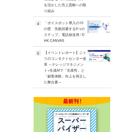
を活かした売上貢献への取
り組み
「ボイスボット導入の10
4
の壁 失敗回避する5つの
ステップ」電話放送局 / D
HK CANVAS
【イベントレポート】ニト
5
リのコンタクトセンター改
革 ～ナレッジマネジメン
ト×生成AIで「生産性」と
「顧客体験」向上を両立し
た舞台裏～