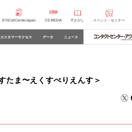
月刊CallCenterJapan
CS MEDIA
ITさがし
イベント・セミナー
カスタマーサクセス
データ
ニュース
のかすたま〜えくすぺりえんす＞