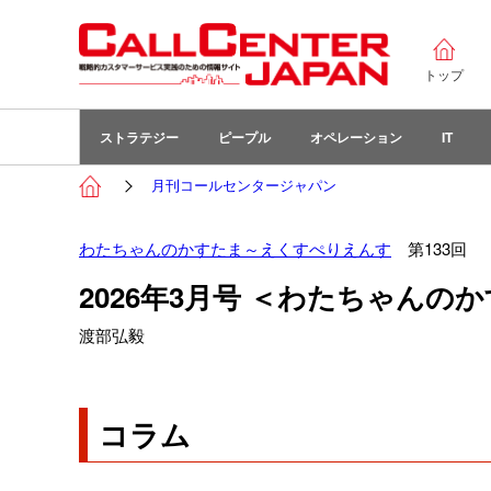
トップ
ストラテジー
ピープル
オペレーション
IT
月刊コールセンタージャパン
わたちゃんのかすたま～えくすぺりえんす
第133回
2026年3月号 ＜わたちゃん
渡部弘毅
コラム