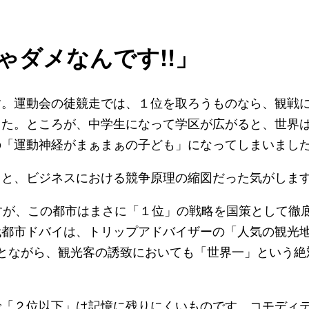
ゃダメなんです!!」
。運動会の徒競走では、１位を取ろうものなら、観戦
した。ところが、中学生になって学区が広がると、世界
の「運動神経がまぁまぁの子ども」になってしまいまし
と、ビジネスにおける競争原理の縮図だった気がしま
すが、この都市はまさに「１位」の戦略を国策として徹
都市ドバイは、トリップアドバイザーの「人気の観光地
とながら、観光客の誘致においても「世界一」という絶
「２位以下」は記憶に残りにくいものです。コモディ