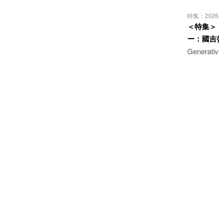
特集：202
＜特集＞「
ー：國吉
Generati