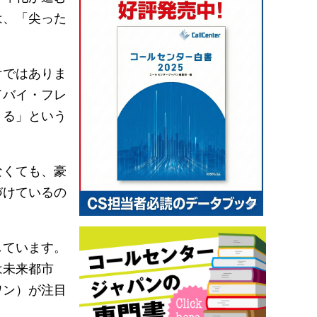
は、「尖った
けではありま
ドバイ・フレ
きる」という
なくても、豪
づけているの
しています。
は未来都市
ワン）が注目