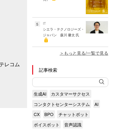
IT
5
シエラ・テクノロジーズ・
ジャパン 森川 馨太 氏
もっと見る/一覧で見る
クテレコム
記事検索
生成AI
カスタマーサクセス
コンタクトセンターシステム
AI
CX
BPO
チャットボット
ボイスボット
音声認識