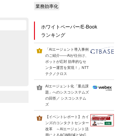
業務効率化
ホワイトペーパー/E-Book
ランキング
「AIエージェント導入事例
のご紹介――AIが仕分け、
ボットが応対 効率的なセ
ンター運営を実現！」NTT
テクノクロス
AIエージェント化「重点課
題」へのシスコシステムズ
の回答／ シスコシステム
ズ
【イベントレポート】カイ
ンズのコンタクトセンター
改革 ～AIエージェント活
用によるACW削減とVoC