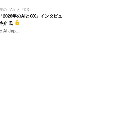
6年の『AI』と『CX』
2026年のAIとCX」インタビュ
啓介 氏
ve AI Jap…