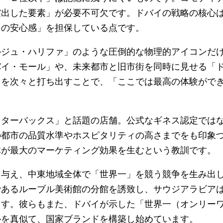
突出した要素」が必要不可欠です。ドバイの戦略の核心
ての安心感」を担保している点です。
ジュ・ハリファ」のような圧倒的な物理的アイコンだ
バイ・モール」や、未来都市と旧市街を同時に見せる「
」を次々と打ち出すことで、「ここでは最高の体験がで
ターバックス」と話題の店舗。公式なギネス認定では
の都市の品質水準やホスピタリティの高さまでをも印象
体が最大のマーケティング効果を生むという教訓です。
与え、中東地域全体で「世界一」を競う競争を生み出
であるルーブル美術館の分館を誘致し、サウジアラビア
ます。彼らもまた、ドバイが示した「世界一（オンリー
ルを真似て、国家ブランドを構築し始めています。