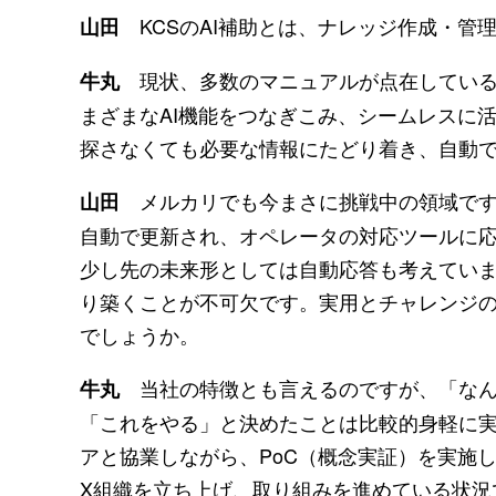
KCSのAI補助とは、ナレッジ作成・管
山田
現状、多数のマニュアルが点在している
牛丸
まざまなAI機能をつなぎこみ、シームレスに
探さなくても必要な情報にたどり着き、自動
メルカリでも今まさに挑戦中の領域です
山田
自動で更新され、オペレータの対応ツールに
少し先の未来形としては自動応答も考えてい
り築くことが不可欠です。実用とチャレンジの
でしょうか。
当社の特徴とも言えるのですが、「なん
牛丸
「これをやる」と決めたことは比較的身軽に実
アと協業しながら、PoC（概念実証）を実施し
X組織を立ち上げ、取り組みを進めている状況