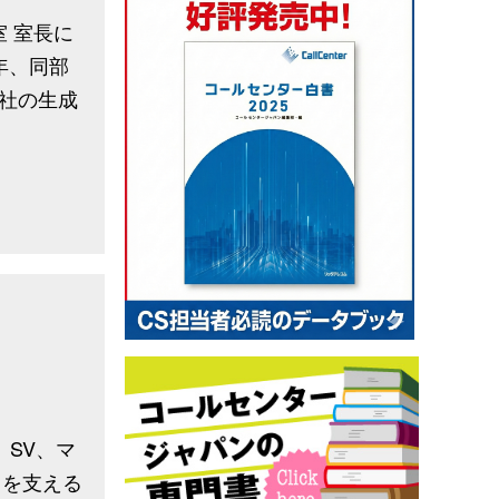
室 室長に
年、同部
社の生成
、SV、マ
スを支える