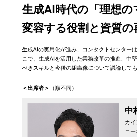
生成AI時代の「理想
変容する役割と資質の
生成AIの実用化が進み、コンタクトセンター
こで、生成AIを活用した業務改革の推進、中
べきスキルと今後の組織像について議論して
（順不同）
＜出席者＞
中
カイ
コー