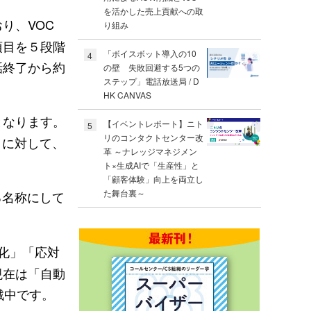
を活かした売上貢献への取
り、VOC
り組み
項目を５段階
「ボイスボット導入の10
4
話終了から約
の壁 失敗回避する5つの
ステップ」電話放送局 / D
HK CANVAS
となります。
【イベントレポート】ニト
5
リのコンタクトセンター改
とに対して、
革 ～ナレッジマネジメン
ト×生成AIで「生産性」と
「顧客体験」向上を両立し
た舞台裏～
る名称にして
率化」「応対
現在は「自動
挑戦中です。