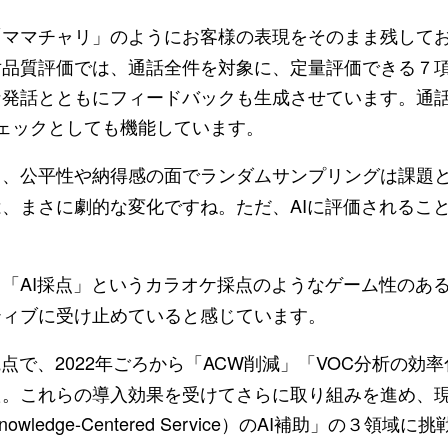
ママチャリ」のようにお客様の表現をそのまま残してお
対品質評価では、通話全件を対象に、定量評価できる７
な発話とともにフィードバックも生成させています。通
ェックとしても機能しています。
、公平性や納得感の面でランダムサンプリングは課題
、まさに劇的な変化ですね。ただ、AIに評価されるこ
「AI採点」というカラオケ採点のようなゲーム性のあ
ティブに受け止めていると感じています。
で、2022年ごろから「ACW削減」「VOC分析の効
た。これらの導入効果を受けてさらに取り組みを進め、
edge-Centered Service）のAI補助」の３領域に