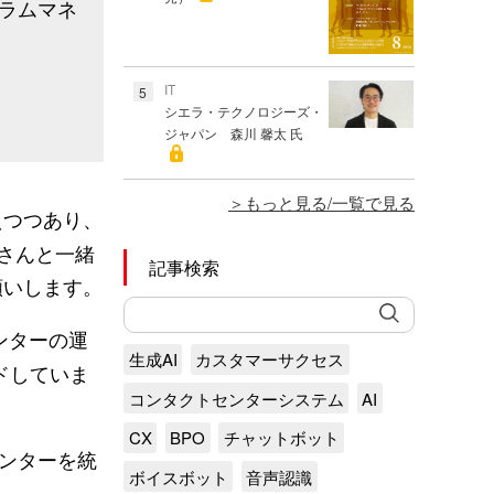
ラムマネ
IT
5
シエラ・テクノロジーズ・
ジャパン 森川 馨太 氏
もっと見る/一覧で見る
えつつあり、
丸さんと一緒
記事検索
願いします。
ンターの運
生成AI
カスタマーサクセス
ドしていま
コンタクトセンターシステム
AI
CX
BPO
チャットボット
センターを統
ボイスボット
音声認識