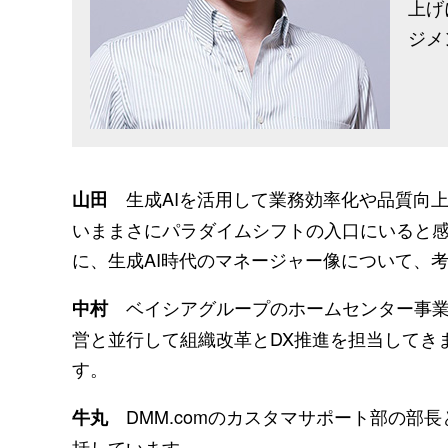
上げ
ジメ
生成AIを活用して業務効率化や品質向
山田
いままさにパラダイムシフトの入口にいると感
に、生成AI時代のマネージャー像について、
ベイシアグループのホームセンター事業を
中村
営と並行して組織改革とDX推進を担当してき
す。
DMM.comのカスタマサポート部の部
牛丸
括しています。