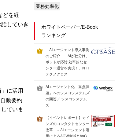
業務効率化
などを経
お話していき
ホワイトペーパー/E-Book
ランキング
「AIエージェント導入事例
のご紹介――AIが仕分け、
ボットが応対 効率的なセ
ンター運営を実現！」NTT
テクノクロス
AIエージェント化「重点課
価」に活用
題」へのシスコシステムズ
、自動要約
の回答／ シスコシステム
ズ
トしていま
【イベントレポート】カイ
ンズのコンタクトセンター
改革 ～AIエージェント活
用によるACW削減とVoC