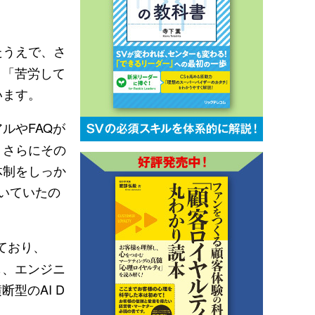
たうえで、さ
、「苦労して
います。
ルやFAQが
。さらにその
体制をしっか
敷いていたの
ており、
も、エンジニ
型のAI D