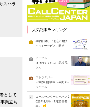
、カスハラ
人気記事ランキング
JR西日本、「お忘れ物チ
ャットサービス」開始
ピープル
はぴねすくらぶ 若松 晃
さん
ストラテジー
＜実践研修講座＞年間スケ
ジュール
任者として
コールセンタージャパン 2
4
規事業立ち
026年8月号（7月20日発
売）