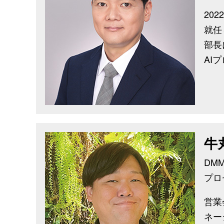
20
就任
部長
AI
牛
DMM
プロ
営業
ネー