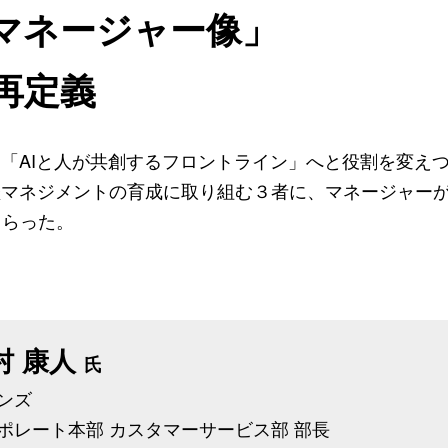
のマネージャー像」
再定義
は「AIと人が共創するフロントライン」へと役割を変え
堅マネジメントの育成に取り組む３者に、マネージャー
もらった。
村 康人
氏
ンズ
ポレート本部 カスタマーサービス部 部長