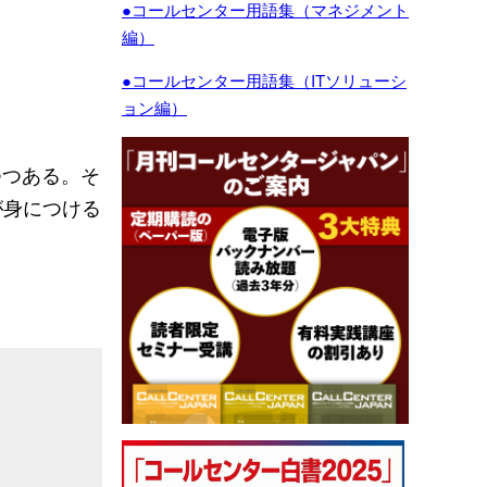
●コールセンター用語集（マネジメント
編）
●コールセンター用語集（ITソリューシ
ョン編）
つつある。そ
が身につける