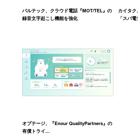
バルテック、クラウド電話『MOT/TEL』の
カイタク
録音文字起こし機能を強化
「スパ電
オプテージ、『Enour QualityPartners』の
有償トライ…