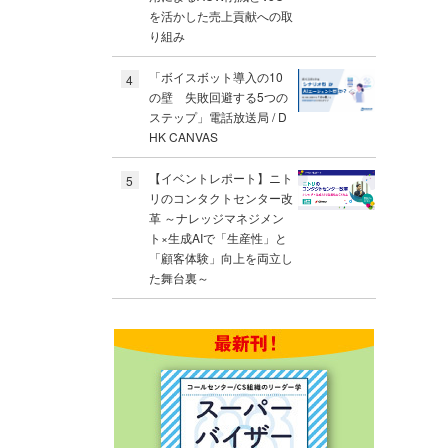
を活かした売上貢献への取
り組み
「ボイスボット導入の10
4
の壁 失敗回避する5つの
ステップ」電話放送局 / D
HK CANVAS
【イベントレポート】ニト
5
リのコンタクトセンター改
革 ～ナレッジマネジメン
ト×生成AIで「生産性」と
「顧客体験」向上を両立し
た舞台裏～