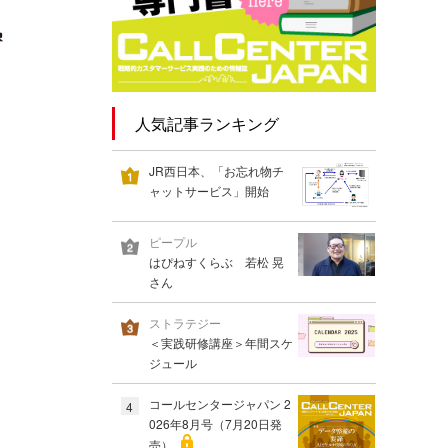
人気記事ランキング
JR西日本、「お忘れ物チ
ャットサービス」開始
ピープル
はぴねすくらぶ 若松 晃
さん
ストラテジー
＜実践研修講座＞年間スケ
ジュール
コールセンタージャパン 2
4
026年8月号（7月20日発
売）