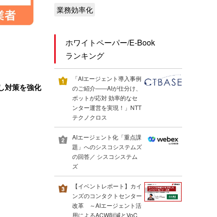
業務効率化
ホワイトペーパー/E-Book
ランキング
「AIエージェント導入事例
し対策を強化
のご紹介――AIが仕分け、
ボットが応対 効率的なセ
ンター運営を実現！」NTT
テクノクロス
AIエージェント化「重点課
題」へのシスコシステムズ
の回答／ シスコシステム
ズ
【イベントレポート】カイ
ンズのコンタクトセンター
改革 ～AIエージェント活
用によるACW削減とVoC