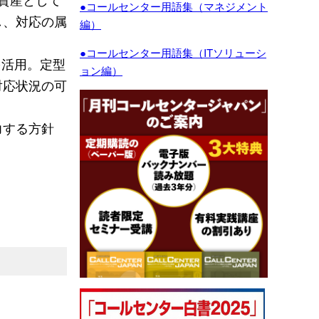
●コールセンター用語集（マネジメント
し、対応の属
編）
●コールセンター用語集（ITソリューシ
を活用。定型
ョン編）
対応状況の可
力する方針