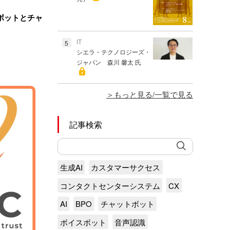
ボットとチャ
IT
5
シエラ・テクノロジーズ・
ジャパン 森川 馨太 氏
もっと見る/一覧で見る
記事検索
生成AI
カスタマーサクセス
コンタクトセンターシステム
CX
AI
BPO
チャットボット
ボイスボット
音声認識