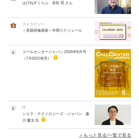
はぴねすくらぶ 若松 晃 さん
ストラテジー
＜実践研修講座＞年間スケジュール
コールセンタージャパン 2026年8月号
4
（7月20日発売）
IT
5
シエラ・テクノロジーズ・ジャパン 森
川 馨太 氏
もっと見る/一覧で見る