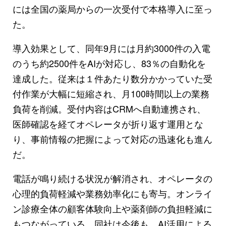
には全国の薬局からの一次受付で本格導入に至っ
た。
導入効果として、同年9月には月約3000件の入電
のうち約2500件をAIが対応し、83％の自動化を
達成した。従来は１件あたり数分かかっていた受
付作業が大幅に短縮され、月100時間以上の業務
負荷を削減。受付内容はCRMへ自動連携され、
医師確認を経てオペレータが折り返す運用とな
り、事前情報の把握によって対応の迅速化も進ん
だ。
電話が鳴り続ける状況が解消され、オペレータの
心理的負荷軽減や業務効率化にも寄与。オンライ
ン診療全体の顧客体験向上や薬剤師の負担軽減に
もつながっている。同社は今後も、AI活用による