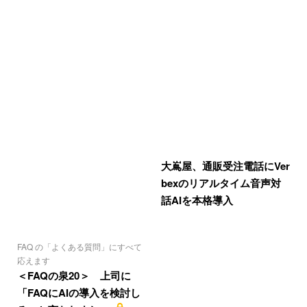
大嶌屋、通販受注電話にVer
bexのリアルタイム音声対
話AIを本格導入
FAQ の「よくある質問」にすべて
応えます
＜FAQの泉20＞ 上司に
「FAQにAIの導入を検討し