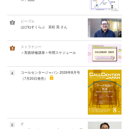
ピープル
はぴねすくらぶ 若松 晃 さん
ストラテジー
＜実践研修講座＞年間スケジュール
コールセンタージャパン 2026年8月号
4
（7月20日発売）
IT
5