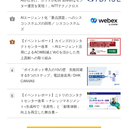
ター運営を実現！」NTTテクノクロス
AIエージェント化「重点課題」へのシス
コシステムズの回答／ シスコシステム
ズ
【イベントレポート】カインズのコンタ
クトセンター改革 ～AIエージェント活
用によるACW削減とVoCを活かした売
上貢献への取り組み
「ボイスボット導入の10の壁 失敗回避
4
する5つのステップ」電話放送局 / DHK
CANVAS
【イベントレポート】ニトリのコンタク
5
トセンター改革 ～ナレッジマネジメン
ト×生成AIで「生産性」と「顧客体験」
向上を両立した舞台裏～