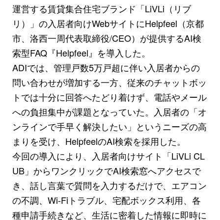
運営する賃貸集合住宅ブランド「LiVLi（リブ
リ）」の入居者向けWebサイトにHelpfeel（京都
市、洛西一周代表取締役/CEO）が提供するAI検
索型FAQ『Helpfeel』を導入した。
ADIでは、管理戸数5万戸超に伴い入居者からの
問い合わせが増加する一方、従来のチャットボッ
トでは十分に回答へたどり着けず、電話やメール
への負担集中が課題となっていた。入居者の「オ
ンラインで手早く解決したい」というニーズの高
まりを受け、HelpfeelのAI検索を採用した。
今回の導入により、入居者向けサイト「LiVLi CL
UB」からワンクリックでAI検索窓へアクセスで
き、話し言葉で質問を入力するだけで、エアコン
の不調、Wi-Fiトラブル、宅配ボックス利用、各
種申請手続きなど、生活に密着した情報に即時に