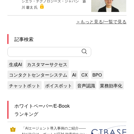
シエラ・テクノロジーズ・ジャパン 森
川 馨太 氏
もっと見る/一覧で見る
記事検索
生成AI
カスタマーサクセス
コンタクトセンターシステム
AI
CX
BPO
チャットボット
ボイスボット
音声認識
業務効率化
ホワイトペーパー/E-Book
ランキング
「AIエージェント導入事例のご紹介――
AIが仕分け、ボットが応対 効率的なセン