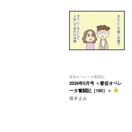
督促オペレータ奮闘記
2026年5月号 ＜督促オペレ
ータ奮闘記［160］＞
榎本まみ