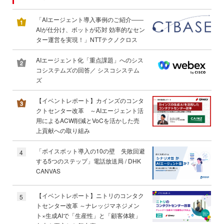
「AIエージェント導入事例のご紹介――
AIが仕分け、ボットが応対 効率的なセン
ター運営を実現！」NTTテクノクロス
AIエージェント化「重点課題」へのシス
コシステムズの回答／ シスコシステム
ズ
【イベントレポート】カインズのコンタ
クトセンター改革 ～AIエージェント活
用によるACW削減とVoCを活かした売
上貢献への取り組み
「ボイスボット導入の10の壁 失敗回避
4
する5つのステップ」電話放送局 / DHK
CANVAS
【イベントレポート】ニトリのコンタク
5
トセンター改革 ～ナレッジマネジメン
ト×生成AIで「生産性」と「顧客体験」