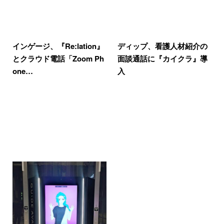
インゲージ、『Re:lation』
ディップ、看護人材紹介の
とクラウド電話「Zoom Ph
面談通話に『カイクラ』導
one…
入