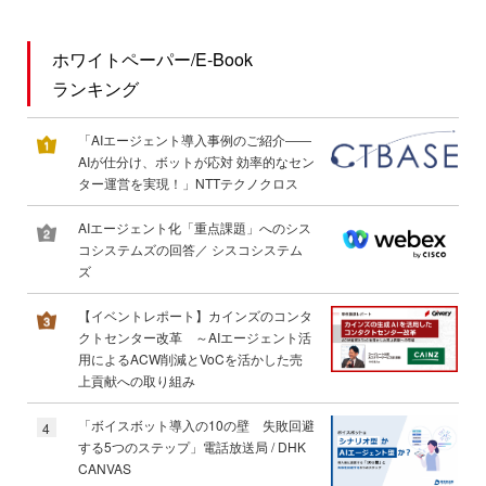
ホワイトペーパー/E-Book
ランキング
「AIエージェント導入事例のご紹介――
AIが仕分け、ボットが応対 効率的なセン
ター運営を実現！」NTTテクノクロス
AIエージェント化「重点課題」へのシス
コシステムズの回答／ シスコシステム
ズ
【イベントレポート】カインズのコンタ
クトセンター改革 ～AIエージェント活
用によるACW削減とVoCを活かした売
上貢献への取り組み
「ボイスボット導入の10の壁 失敗回避
4
する5つのステップ」電話放送局 / DHK
CANVAS