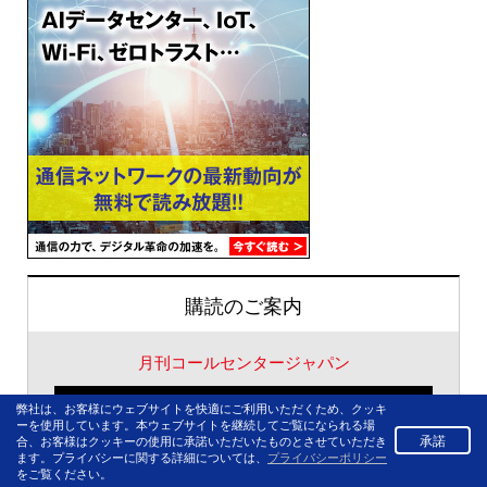
購読のご案内
月刊コールセンタージャパン
定期購読お申込み
弊社は、お客様にウェブサイトを快適にご利用いただくため、クッキ
ーを使用しています。本ウェブサイトを継続してご覧になられる場
承諾
合、お客様はクッキーの使用に承諾いただいたものとさせていただき
ます。プライバシーに関する詳細については、
プライバシーポリシー
バックナンバー購入
をご覧ください。