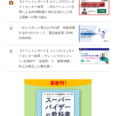
【イベントレポート】カインズのコンタ
クトセンター改革 ～AIエージェント活
用によるACW削減とVoCを活かした売
上貢献への取り組み
「ボイスボット導入の10の壁 失敗回避
4
する5つのステップ」電話放送局 / DHK
CANVAS
【イベントレポート】ニトリのコンタク
5
トセンター改革 ～ナレッジマネジメン
ト×生成AIで「生産性」と「顧客体験」
向上を両立した舞台裏～