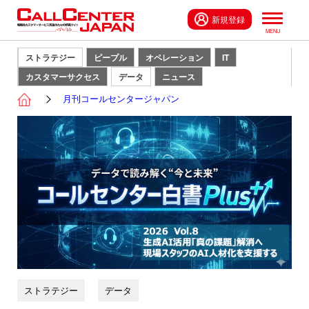
新規登録
ストラテジー
ピープル
オペレーション
IT
カスタマーサクセス
データ
ニュース
月刊コールセンタージャパン
ストラテジー
データ