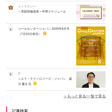
ストラテジー
＜実践研修講座＞年間スケジュール
コールセンタージャパン 2026年8月号
4
（7月20日発売）
IT
5
シエラ・テクノロジーズ・ジャパン 森
川 馨太 氏
もっと見る/一覧で見る
記事検索