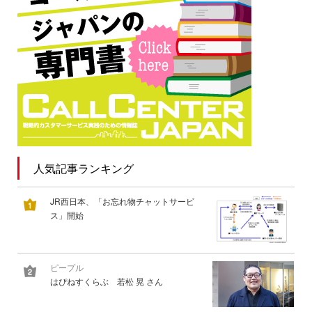
人気記事ランキング
JR西日本、「お忘れ物チャットサービ
ス」開始
ピープル
はぴねすくらぶ 若松 晃 さん