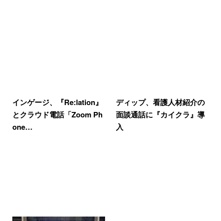
インゲージ、『Re:lation』
ディップ、看護人材紹介の
とクラウド電話「Zoom Ph
面談通話に『カイクラ』導
one…
入