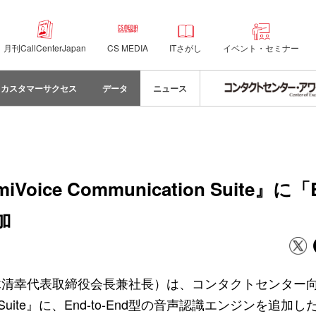
月刊CallCenterJapan
CS MEDIA
ITさがし
イベント・セミナー
カスタマーサクセス
データ
ニュース
 Communication Suite』に「En
加
清幸代表取締役会長兼社長）は、コンタクトセンター向
on Suite』に、End-to-End型の音声認識エンジンを追加し