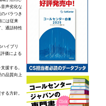
る音声劣化な
境のバラつき
側には従来
ど、通話特性
のハイブリ
社評価による
を支援する。
理の品質向上
援する方針。