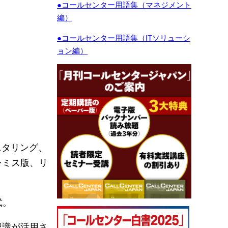
●コールセンター用語集（マネジメント
編）
●コールセンター用語集（ITソリューシ
ョン編）
モニタリング、
レミス版、リ
。
式。
認識が活用さ