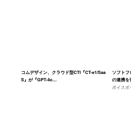
コムデザイン、クラウド型CTI『CT-e1/Saa
ソフトフロ
S』が『GPT-4o…
の連携を
ボイスボ