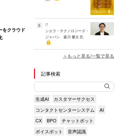
IT
5
ーをクラウド
シエラ・テクノロジーズ・
化
ジャパン 森川 馨太 氏
もっと見る/一覧で見る
記事検索
生成AI
カスタマーサクセス
コンタクトセンターシステム
AI
CX
BPO
チャットボット
ボイスボット
音声認識