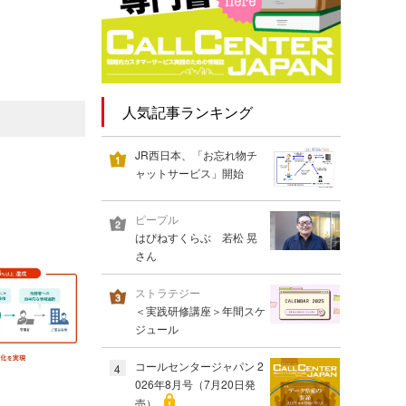
人気記事ランキング
JR西日本、「お忘れ物チ
ャットサービス」開始
ピープル
はぴねすくらぶ 若松 晃
さん
ストラテジー
＜実践研修講座＞年間スケ
ジュール
コールセンタージャパン 2
4
026年8月号（7月20日発
売）