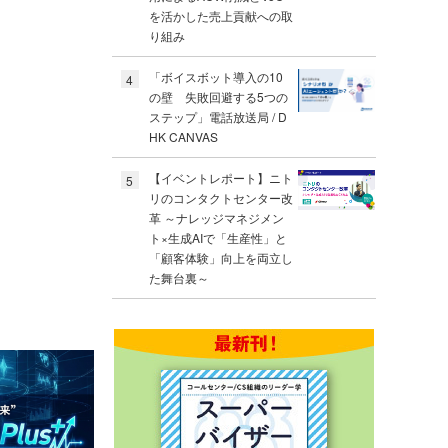
を活かした売上貢献への取
り組み
「ボイスボット導入の10
4
の壁 失敗回避する5つの
ステップ」電話放送局 / D
HK CANVAS
【イベントレポート】ニト
5
リのコンタクトセンター改
革 ～ナレッジマネジメン
ト×生成AIで「生産性」と
「顧客体験」向上を両立し
た舞台裏～