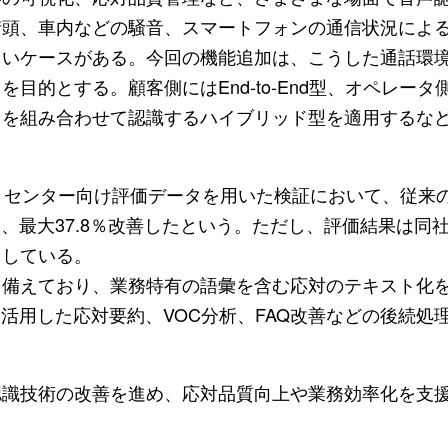
街頭、車内などの騒音、スマートフォンの通信状況によ
くいケースがある。今回の機能追加は、こうした通話環
目的とする。顧客側にはEnd-to-End型、オペレータ
」を組み合わせて認識するハイブリッド型を適用するな
トセンター向け評価データを用いた検証において、従来
％、最大37.8％改善したという。ただし、評価結果は同
としている。
も備えており、業務特有の語彙を含む応対のテキスト化
活用した応対要約、VOC分析、FAQ改善などの後続処
認識技術の改善を進め、応対品質向上や業務効率化を支