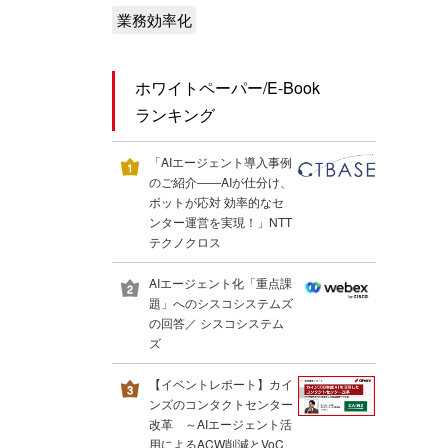
業務効率化
ホワイトペーパー/E-Book
ランキング
「AIエージェント導入事例
のご紹介――AIが仕分け、
ボットが応対 効率的なセ
ンター運営を実現！」NTT
テクノクロス
AIエージェント化「重点課
題」へのシスコシステムズ
の回答／ シスコシステム
ズ
【イベントレポート】カイ
ンズのコンタクトセンター
改革 ～AIエージェント活
用によるACW削減とVoC