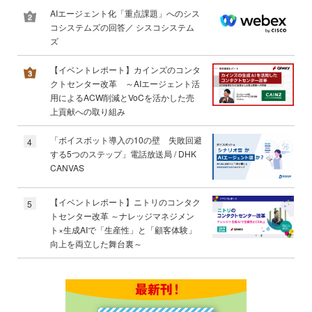
AIエージェント化「重点課題」へのシス
コシステムズの回答／ シスコシステム
ズ
【イベントレポート】カインズのコンタ
クトセンター改革 ～AIエージェント活
用によるACW削減とVoCを活かした売
上貢献への取り組み
「ボイスボット導入の10の壁 失敗回避
4
する5つのステップ」電話放送局 / DHK
CANVAS
【イベントレポート】ニトリのコンタク
5
トセンター改革 ～ナレッジマネジメン
ト×生成AIで「生産性」と「顧客体験」
向上を両立した舞台裏～