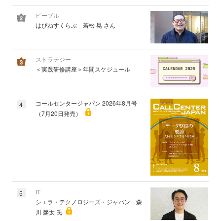
ピープル
はぴねすくらぶ 若松 晃 さん
ストラテジー
＜実践研修講座＞年間スケジュール
コールセンタージャパン 2026年8月号
4
（7月20日発売）
IT
5
シエラ・テクノロジーズ・ジャパン 森
川 馨太 氏